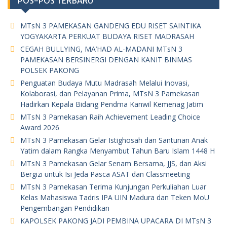
POS-POS TERBARU
MTsN 3 PAMEKASAN GANDENG EDU RISET SAINTIKA
YOGYAKARTA PERKUAT BUDAYA RISET MADRASAH
CEGAH BULLYING, MA’HAD AL-MADANI MTsN 3
PAMEKASAN BERSINERGI DENGAN KANIT BINMAS
POLSEK PAKONG
Penguatan Budaya Mutu Madrasah Melalui Inovasi,
Kolaborasi, dan Pelayanan Prima, MTsN 3 Pamekasan
Hadirkan Kepala Bidang Pendma Kanwil Kemenag Jatim
MTsN 3 Pamekasan Raih Achievement Leading Choice
Award 2026
MTsN 3 Pamekasan Gelar Istighosah dan Santunan Anak
Yatim dalam Rangka Menyambut Tahun Baru Islam 1448 H
MTsN 3 Pamekasan Gelar Senam Bersama, JJS, dan Aksi
Bergizi untuk Isi Jeda Pasca ASAT dan Classmeeting
MTsN 3 Pamekasan Terima Kunjungan Perkuliahan Luar
Kelas Mahasiswa Tadris IPA UIN Madura dan Teken MoU
Pengembangan Pendidikan
KAPOLSEK PAKONG JADI PEMBINA UPACARA DI MTsN 3