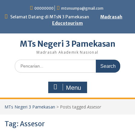
Skip
00000000
mtsnsumpa@gmail.com
to
content
Selamat Datang di MTsN 3 Pamekasan
Madrasah
Educotourism
MTs Negeri 3 Pamekasan
Madrasah Akademik Nasional
Search
for:
Menu
MTs Negeri 3 Pamekasan
>
Posts tagged
Assesor
Tag:
Assesor