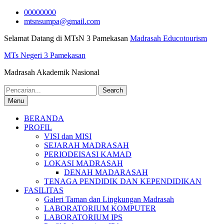
Skip
00000000
to
mtsnsumpa@gmail.com
content
Selamat Datang di MTsN 3 Pamekasan
Madrasah Educotourism
MTs Negeri 3 Pamekasan
Madrasah Akademik Nasional
Search
for:
Menu
BERANDA
PROFIL
VISI dan MISI
SEJARAH MADRASAH
PERIODEISASI KAMAD
LOKASI MADRASAH
DENAH MADARASAH
TENAGA PENDIDIK DAN KEPENDIDIKAN
FASILITAS
Galeri Taman dan Lingkungan Madrasah
LABORATORIUM KOMPUTER
LABORATORIUM IPS