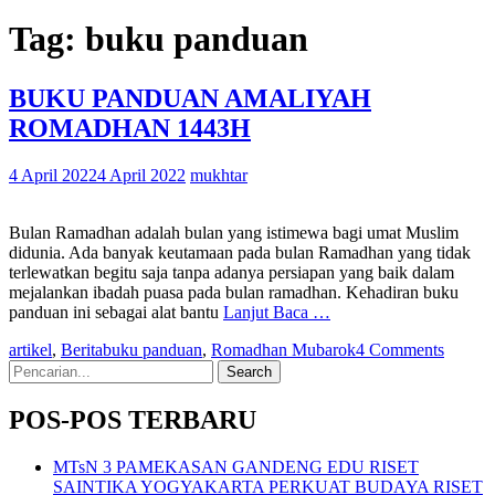
Tag:
buku panduan
BUKU PANDUAN AMALIYAH
ROMADHAN 1443H
4 April 2022
4 April 2022
mukhtar
Bulan Ramadhan adalah bulan yang istimewa bagi umat Muslim
didunia. Ada banyak keutamaan pada bulan Ramadhan yang tidak
terlewatkan begitu saja tanpa adanya persiapan yang baik dalam
mejalankan ibadah puasa pada bulan ramadhan. Kehadiran buku
panduan ini sebagai alat bantu
Lanjut Baca …
artikel
,
Berita
buku panduan
,
Romadhan Mubarok
4 Comments
Search
for:
POS-POS TERBARU
MTsN 3 PAMEKASAN GANDENG EDU RISET
SAINTIKA YOGYAKARTA PERKUAT BUDAYA RISET