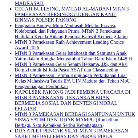
MADRASAH
CEGAH BULLYING, MA’HAD AL-MADANI MTsN 3
PAMEKASAN BERSINERGI DENGAN KANIT
BINMAS POLSEK PAKONG
Penguatan Budaya Mutu Madrasah Melalui Inovasi,
Kolaborasi, dan Pelayanan Prima, MTsN 3 Pamekasan
Hadirkan Kepala Bidang Pendma Kanwil Kemenag Jatim
MTsN 3 Pamekasan Raih Achievement Leading Choice
Award 2026
MTsN 3 Pamekasan Gelar Istighosah dan Santunan Anak
Yatim dalam Rangka Menyambut Tahun Baru Islam 1448 H
MTsN 3 Pamekasan Gelar Senam Bersama, JJS, dan Aksi
Bergizi untuk Isi Jeda Pasca ASAT dan Classmeeting
MTsN 3 Pamekasan Terima Kunjungan Perkuliahan Luar
Kelas Mahasiswa Tadris IPA UIN Madura dan Teken MoU
Pengembangan Pendidikan
KAPOLSEK PAKONG JADI PEMBINA UPACARA DI
MTsN 3 PAMEKASAN, TEKANKAN BIJAK
BERMEDIA SOSIAL DAN BENTENGI MORAL
PELAJAR
MTsN 3 PAMEKASAN BERBAGI SANTUNAN UNTUK
SISWA YATIM DAN TIDAK MAMPU (Ramadhan
Berbagi, Satu Kebaikan Seribu Kebahagiaan)
DUA ATLET PENCAK SILAT MTsN 3 PAMEKASAN
SABET MEDALI EMAS DAN PERAK PIALA