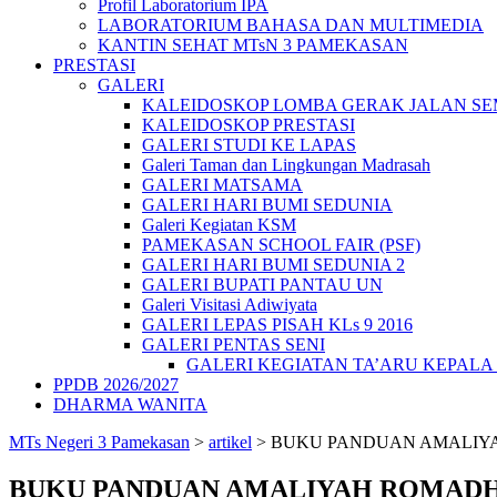
Profil Laboratorium IPA
LABORATORIUM BAHASA DAN MULTIMEDIA
KANTIN SEHAT MTsN 3 PAMEKASAN
PRESTASI
GALERI
KALEIDOSKOP LOMBA GERAK JALAN SEMA
KALEIDOSKOP PRESTASI
GALERI STUDI KE LAPAS
Galeri Taman dan Lingkungan Madrasah
GALERI MATSAMA
GALERI HARI BUMI SEDUNIA
Galeri Kegiatan KSM
PAMEKASAN SCHOOL FAIR (PSF)
GALERI HARI BUMI SEDUNIA 2
GALERI BUPATI PANTAU UN
Galeri Visitasi Adiwiyata
GALERI LEPAS PISAH KLs 9 2016
GALERI PENTAS SENI
GALERI KEGIATAN TA’ARU KEPAL
PPDB 2026/2027
DHARMA WANITA
MTs Negeri 3 Pamekasan
>
artikel
>
BUKU PANDUAN AMALIY
BUKU PANDUAN AMALIYAH ROMADH