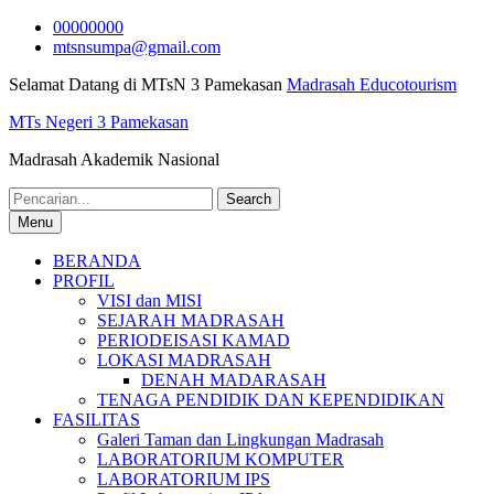
Skip
00000000
to
mtsnsumpa@gmail.com
content
Selamat Datang di MTsN 3 Pamekasan
Madrasah Educotourism
MTs Negeri 3 Pamekasan
Madrasah Akademik Nasional
Search
for:
Menu
BERANDA
PROFIL
VISI dan MISI
SEJARAH MADRASAH
PERIODEISASI KAMAD
LOKASI MADRASAH
DENAH MADARASAH
TENAGA PENDIDIK DAN KEPENDIDIKAN
FASILITAS
Galeri Taman dan Lingkungan Madrasah
LABORATORIUM KOMPUTER
LABORATORIUM IPS