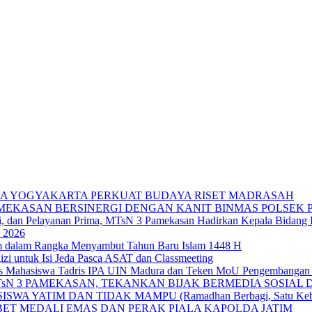
IKA YOGYAKARTA PERKUAT BUDAYA RISET MADRASAH
AMEKASAN BERSINERGI DENGAN KANIT BINMAS POLSEK
si, dan Pelayanan Prima, MTsN 3 Pamekasan Hadirkan Kepala Bidan
 2026
im dalam Rangka Menyambut Tahun Baru Islam 1448 H
zi untuk Isi Jeda Pasca ASAT dan Classmeeting
as Mahasiswa Tadris IPA UIN Madura dan Teken MoU Pengembangan 
TsN 3 PAMEKASAN, TEKANKAN BIJAK BERMEDIA SOSIAL
YATIM DAN TIDAK MAMPU (Ramadhan Berbagi, Satu Kebaika
BET MEDALI EMAS DAN PERAK PIALA KAPOLDA JATIM