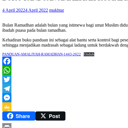
4 April 2022
4 April 2022
mukhtar
Bulan Ramadhan adalah bulan yang istimewa bagi umat Muslim didun
ibadah puasa pada bulan ramadhan.
Kehadiran buku panduan ini sebagai alat bantu serta kontrol bagi p
sehingga menjadikan madrasah sebagai ladang untuk berdakwah deng
PANDUAN-AMALIYAH-RAMADHAN-1443-2022
Unduh
Facebook
WhatsApp
Twitter
Telegram
Messenger
Share
Post
Google
Classroom