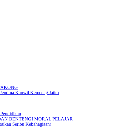
 PAKONG
g Pendma Kanwil Kemenag Jatim
Pendidikan
 DAN BENTENGI MORAL PELAJAR
n Seribu Kebahagiaan)