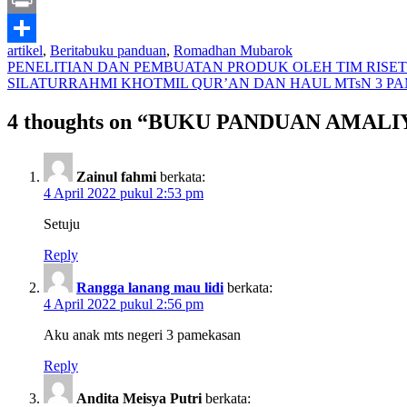
Print
artikel
,
Berita
buku panduan
,
Romadhan Mubarok
Share
Navigasi
PENELITIAN DAN PEMBUATAN PRODUK OLEH TIM RISE
SILATURRAHMI KHOTMIL QUR’AN DAN HAUL MTsN 3 P
pos
4 thoughts on “BUKU PANDUAN AMA
Zainul fahmi
berkata:
4 April 2022 pukul 2:53 pm
Setuju
Reply
Rangga lanang mau lidi
berkata:
4 April 2022 pukul 2:56 pm
Aku anak mts negeri 3 pamekasan
Reply
Andita Meisya Putri
berkata: