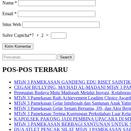
Nama
*
Email
*
Situs Web
Solve Captcha*
7 + 2 =
Search
for:
POS-POS TERBARU
MTsN 3 PAMEKASAN GANDENG EDU RISET SAINT
CEGAH BULLYING, MA’HAD AL-MADANI MTsN 3 P
Penguatan Budaya Mutu Madrasah Melalui Inovasi, Kolabora
MTsN 3 Pamekasan Raih Achievement Leading Choice Award
MTsN 3 Pamekasan Gelar Istighosah dan Santunan Anak Yat
MTsN 3 Pamekasan Gelar Senam Bersama, JJS, dan Aksi Bergi
MTsN 3 Pamekasan Terima Kunjungan Perkuliahan Luar Kel
KAPOLSEK PAKONG JADI PEMBINA UPACARA DI M
MTsN 3 PAMEKASAN BERBAGI SANTUNAN UNTUK SISWA 
DUA ATLET PENCAK SILAT MTsN 3 PAMEKASAN SA