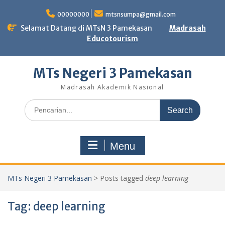
Skip
to
00000000
mtsnsumpa@gmail.com
content
Selamat Datang di MTsN 3 Pamekasan
Madrasah
Educotourism
MTs Negeri 3 Pamekasan
Madrasah Akademik Nasional
Search
for:
Menu
MTs Negeri 3 Pamekasan
>
Posts tagged
deep learning
Tag:
deep learning