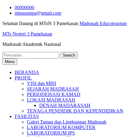
Skip
00000000
to
mtsnsumpa@gmail.com
content
Selamat Datang di MTsN 3 Pamekasan
Madrasah Educotourism
MTs Negeri 3 Pamekasan
Madrasah Akademik Nasional
Search
for:
Menu
BERANDA
PROFIL
VISI dan MISI
SEJARAH MADRASAH
PERIODEISASI KAMAD
LOKASI MADRASAH
DENAH MADARASAH
TENAGA PENDIDIK DAN KEPENDIDIKAN
FASILITAS
Galeri Taman dan Lingkungan Madrasah
LABORATORIUM KOMPUTER
LABORATORIUM IPS