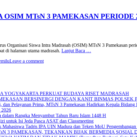
A OSIM MTsN 3 PAMEKASAN PERIODE
urus Organisasi Siswa Intra Madrasah (OSIM) MTsN 3 Pamekasan peri
pat di halaman utama madrasah.
Lanjut Baca …
emilu
Leave a comment
IKA YOGYAKARTA PERKUAT BUDAYA RISET MADRASAH
AMEKASAN BERSINERGI DENGAN KANIT BINMAS POLSEK
si, dan Pelayanan Prima, MTsN 3 Pamekasan Hadirkan Kepala Bidan
 2026
im dalam Rangka Menyambut Tahun Baru Islam 1448 H
zi untuk Isi Jeda Pasca ASAT dan Classmeeting
as Mahasiswa Tadris IPA UIN Madura dan Teken MoU Pengembangan 
TsN 3 PAMEKASAN, TEKANKAN BIJAK BERMEDIA SOSIAL