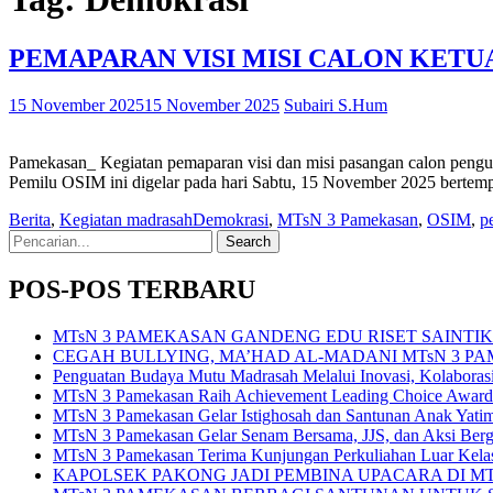
PEMAPARAN VISI MISI CALON KETU
15 November 2025
15 November 2025
Subairi S.Hum
Pamekasan_ Kegiatan pemaparan visi dan misi pasangan calon peng
Pemilu OSIM ini digelar pada hari Sabtu, 15 November 2025 bertem
Berita
,
Kegiatan madrasah
Demokrasi
,
MTsN 3 Pamekasan
,
OSIM
,
p
Search
for:
POS-POS TERBARU
MTsN 3 PAMEKASAN GANDENG EDU RISET SAINT
CEGAH BULLYING, MA’HAD AL-MADANI MTsN 3 P
Penguatan Budaya Mutu Madrasah Melalui Inovasi, Kolabora
MTsN 3 Pamekasan Raih Achievement Leading Choice Award
MTsN 3 Pamekasan Gelar Istighosah dan Santunan Anak Yat
MTsN 3 Pamekasan Gelar Senam Bersama, JJS, dan Aksi Bergi
MTsN 3 Pamekasan Terima Kunjungan Perkuliahan Luar Kel
KAPOLSEK PAKONG JADI PEMBINA UPACARA DI M