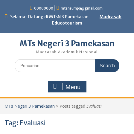
Skip
00000000
mtsnsumpa@gmail.com
to
content
Selamat Datang di MTsN 3 Pamekasan
Madrasah
Educotourism
MTs Negeri 3 Pamekasan
Madrasah Akademik Nasional
Search
for:
Menu
MTs Negeri 3 Pamekasan
>
Posts tagged
Evaluasi
Tag:
Evaluasi