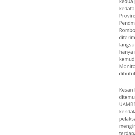
kedua
kedata
Provin
Pendma
Rombon
diteri
langsu
hanya 
kemudi
Monito
dibutu
Kesan 
ditemu
UAMBN/
kendal
pelaks
mengin
terdap