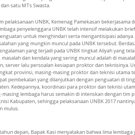
 dan satu MTs Swasta.
m pelaksanaan UNBK, Kemenag Pamekasan bekerjasama 
embaga penyelenggara UNBK telah intensif melakukan brief
penguatan untuk menghindari serta mengantisipasi adanya
alahan yang mungkin muncul pada UNBK tersebut. Berdas
engalaman yang terjadi pada UNBK tingkat Aliyah yang tela
i, masalah dan kendala yang sering muncul adalah di masala
n, server lalu persoalan kesiapan proktor dan teknisinya. 
tingkat provinsi, masing-masing proktor dan teknisi utama t
at pembekalan yang dilanjutkan dengan penguatan di ting
ten. Kedepannya, koordinasi para proktor dan teknisi uta
-masing lembaga harus semakin di intenskan dengan tim p
knisi Kabupaten, sehingga pelaksanaan UNBK 2017 nantiny
an mulus.
tahun depan, Bapak Kasi menyatakan bahwa lima lembaga 