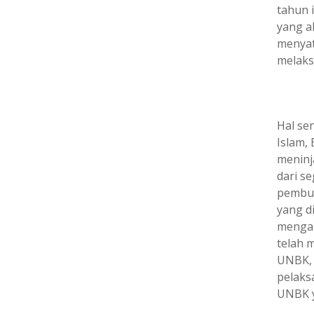
tahun 
yang a
menyat
melak
Hal se
Islam,
meninj
dari s
pembua
yang d
mengan
telah 
UNBK, 
pelaks
UNBK y