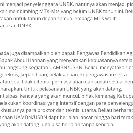
ini menjadi penyelenggara UNBK, nantinya akan menjadi pi
kan membimbing MTs-Mts yang belum UNBK tahun ini. Bel
akan untuk tahun depan semua lembaga MTs wajib
sanakan UNBK.
nada juga disampaikan oleh bapak Pengawas Pendidikan A
 Bapak Abdul Hannan yang menyatakan kepuasannya setela
au langsung kegiatan UAMBN/USBN. Beliau menyatakan b
egi teknis, kepanitiaan, pelaksanaan, kepengawasan serta
tan soal tidak ditemui permasalahan dan sudah sesuai de
iharapkan. Untuk pelasanaan UNBK yang akan datang,
tisipasi kendala yang akan muncul, pihak kemenag Kabup
melakukan koordinasi yang intensif dengan para penyeleng
khususnya para proktor dan teknisi utama. Beliau berhara
anaan UAMBN/USBN dapt berjalan lancar hingga hari terak
ang akan datang juga bisa berjalan tanpa kendala.