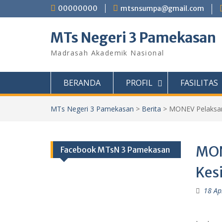
Skip
00000000
mtsnsumpa@gmail.com
to
content
MTs Negeri 3 Pamekasan
Madrasah Akademik Nasional
BERANDA
PROFIL
FASILITAS
MTs Negeri 3 Pamekasan
>
Berita
>
MONEV Pelaksa
MON
Facebook MTsN 3 Pamekasan
Kes
18 Ap