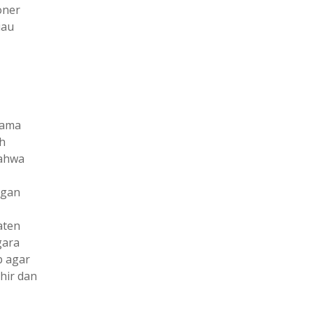
oner
iau
gama
h
ahwa
ngan
aten
gara
p agar
hir dan