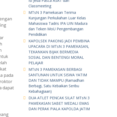
Isi Jeda Pasca ASAT dan
Classmeeting
MTsN 3 Pamekasan Terima
Kunjungan Perkuliahan Luar Kelas
dengan
Mahasiswa Tadris IPA UIN Madura
ing
dan Teken MoU Pengembangan
Pendidikan
ar
KAPOLSEK PAKONG JADI PEMBINA
h
UPACARA DI MTsN 3 PAMEKASAN,
h
TEKANKAN BIJAK BERMEDIA
Untuk
SOSIAL DAN BENTENGI MORAL
elah
PELAJAR
kat
MTsN 3 PAMEKASAN BERBAGI
ma pada
SANTUNAN UNTUK SISWA YATIM
DAN TIDAK MAMPU (Ramadhan
roktor
Berbagi, Satu Kebaikan Seribu
a dapat
Kebahagiaan)
DUA ATLET PENCAK SILAT MTsN 3
PAMEKASAN SABET MEDALI EMAS
DAN PERAK PIALA KAPOLDA JATIM
yang