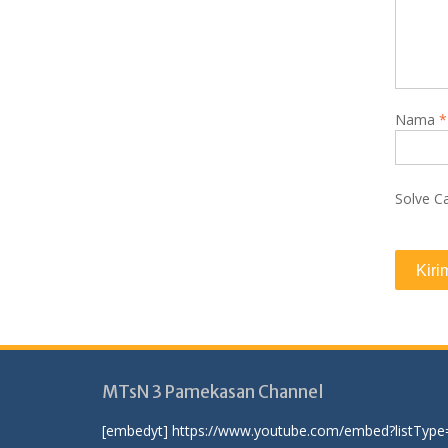
Nama
*
Solve C
MTsN 3 Pamekasan Channel
[embedyt] https://www.youtube.com/embed?listType