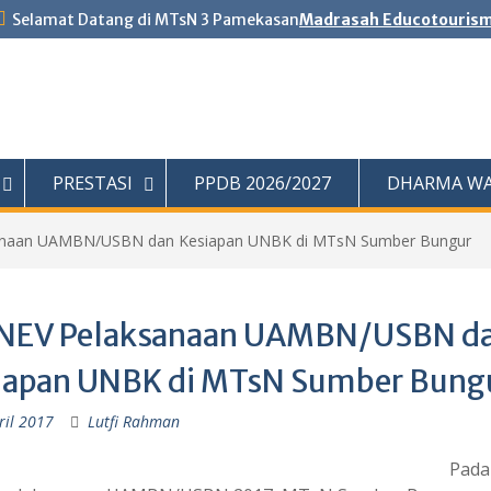
Selamat Datang di MTsN 3 Pamekasan
Madrasah Educotouris
PRESTASI
PPDB 2026/2027
DHARMA WA
naan UAMBN/USBN dan Kesiapan UNBK di MTsN Sumber Bungur
EV Pelaksanaan UAMBN/USBN d
iapan UNBK di MTsN Sumber Bung
ril 2017
Lutfi Rahman
Pada