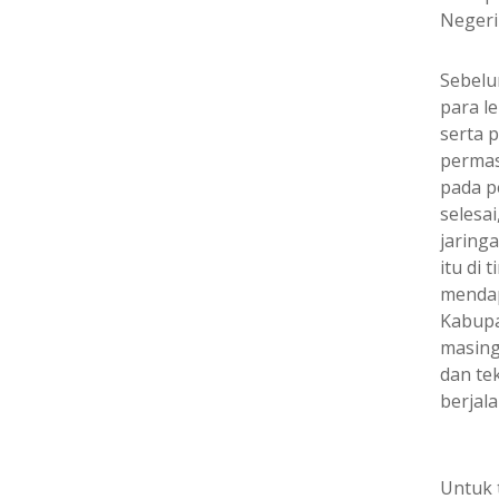
Negeri
Sebelu
para l
serta 
permas
pada p
selesa
jaringa
itu di 
mendap
Kabupa
masing
dan te
berjal
Untuk 