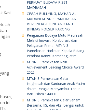
PERKUAT BUDAYA RISET
a
MADRASAH
k Kasi
CEGAH BULLYING, MA’HAD AL-
MADANI MTsN 3 PAMEKASAN
BERSINERGI DENGAN KANIT
etelah
BINMAS POLSEK PAKONG
dian
Penguatan Budaya Mutu Madrasah
ongan
Melalui Inovasi, Kolaborasi, dan
Pelayanan Prima, MTsN 3
m
Pamekasan Hadirkan Kepala Bidang
g
Pendma Kanwil Kemenag Jatim
MTsN 3 Pamekasan Raih
Achievement Leading Choice Award
2026
 yang
MTsN 3 Pamekasan Gelar
Istighosah dan Santunan Anak Yatim
dalam Rangka Menyambut Tahun
Baru Islam 1448 H
khusus,
MTsN 3 Pamekasan Gelar Senam
un ini
Bersama, JJS, dan Aksi Bergizi untuk
MTs