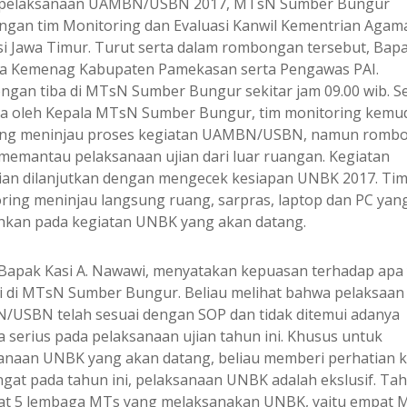
 pelaksanaan UAMBN/USBN 2017, MTsN Sumber Bungur
ngan tim Monitoring dan Evaluasi Kanwil Kementrian Agam
si Jawa Timur. Turut serta dalam rombongan tersebut, Bapa
 Kemenag Kabupaten Pamekasan serta Pengawas PAI.
gan tiba di MTsN Sumber Bungur sekitar jam 09.00 wib. S
ma oleh Kepala MTsN Sumber Bungur, tim monitoring kemu
ng meninjau proses kegiatan UAMBN/USBN, namun romb
memantau pelaksanaan ujian dari luar ruangan. Kegiatan
an dilanjutkan dengan mengecek kesiapan UNBK 2017. Ti
ring meninjau langsung ruang, sarpras, laptop dan PC yan
hkan pada kegiatan UNBK yang akan datang.
Bapak Kasi A. Nawawi, menyatakan kepuasan terhadap apa
i di MTsN Sumber Bungur. Beliau melihat bahwa pelaksaan
USBN telah sesuai dengan SOP dan tidak ditemui adanya
a serius pada pelaksanaan ujian tahun ini. Khusus untuk
anaan UNBK yang akan datang, beliau memberi perhatian 
gat pada tahun ini, pelaksanaan UNBK adalah ekslusif. Tah
at 5 lembaga MTs yang melaksanakan UNBK, yaitu empat 