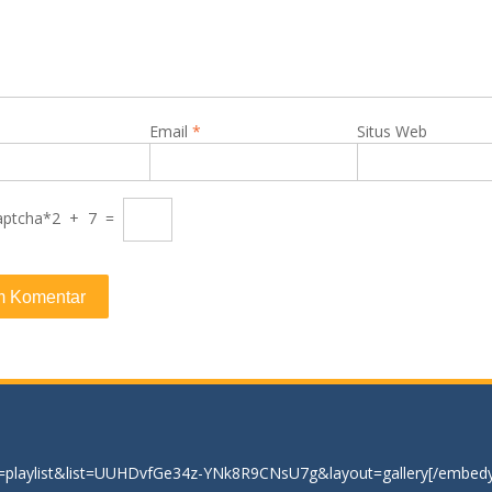
Email
*
Situs Web
aptcha*
2 + 7 =
=playlist&list=UUHDvfGe34z-YNk8R9CNsU7g&layout=gallery[/embedy