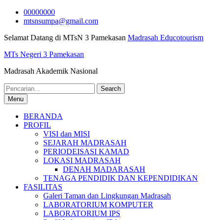
Skip
00000000
to
mtsnsumpa@gmail.com
content
Selamat Datang di MTsN 3 Pamekasan
Madrasah Educotourism
MTs Negeri 3 Pamekasan
Madrasah Akademik Nasional
Search
for:
Menu
BERANDA
PROFIL
VISI dan MISI
SEJARAH MADRASAH
PERIODEISASI KAMAD
LOKASI MADRASAH
DENAH MADARASAH
TENAGA PENDIDIK DAN KEPENDIDIKAN
FASILITAS
Galeri Taman dan Lingkungan Madrasah
LABORATORIUM KOMPUTER
LABORATORIUM IPS