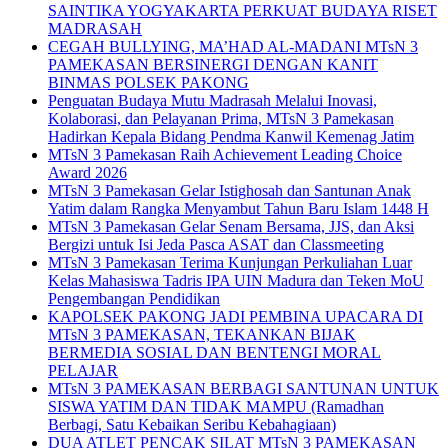
SAINTIKA YOGYAKARTA PERKUAT BUDAYA RISET
MADRASAH
CEGAH BULLYING, MA’HAD AL-MADANI MTsN 3
PAMEKASAN BERSINERGI DENGAN KANIT
BINMAS POLSEK PAKONG
Penguatan Budaya Mutu Madrasah Melalui Inovasi,
Kolaborasi, dan Pelayanan Prima, MTsN 3 Pamekasan
Hadirkan Kepala Bidang Pendma Kanwil Kemenag Jatim
MTsN 3 Pamekasan Raih Achievement Leading Choice
Award 2026
MTsN 3 Pamekasan Gelar Istighosah dan Santunan Anak
Yatim dalam Rangka Menyambut Tahun Baru Islam 1448 H
MTsN 3 Pamekasan Gelar Senam Bersama, JJS, dan Aksi
Bergizi untuk Isi Jeda Pasca ASAT dan Classmeeting
MTsN 3 Pamekasan Terima Kunjungan Perkuliahan Luar
Kelas Mahasiswa Tadris IPA UIN Madura dan Teken MoU
Pengembangan Pendidikan
KAPOLSEK PAKONG JADI PEMBINA UPACARA DI
MTsN 3 PAMEKASAN, TEKANKAN BIJAK
BERMEDIA SOSIAL DAN BENTENGI MORAL
PELAJAR
MTsN 3 PAMEKASAN BERBAGI SANTUNAN UNTUK
SISWA YATIM DAN TIDAK MAMPU (Ramadhan
Berbagi, Satu Kebaikan Seribu Kebahagiaan)
DUA ATLET PENCAK SILAT MTsN 3 PAMEKASAN