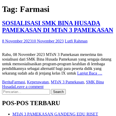
Tag:
Farmasi
SOSIALISASI SMK BINA HUSADA
PAMEKASAN DI MTsN 3 PAMEKASAN
8 November 2023
10 November 2023
Lutfi Rahman
Rabu, 08 November 2023 MTsN 3 Pamekasan menerima tim
sosialisasi dari SMK Bina Husada Pamekasan yang sengaja datang
untuk mensosialisasikan program-program keahlian di lembaga
pendidikannya sebagai alternatif bagi para peserta didik yang
sekarang sudah ada di jenjang kelas IX untuk
Lanjut Baca …
Berita
Farmasi
,
Keperawatan
,
MTsN 3 Pamekasan
,
SMK Bina
Husada
Leave a comment
Search
for:
POS-POS TERBARU
MTsN 3 PAMEKASAN GANDENG EDU RISET