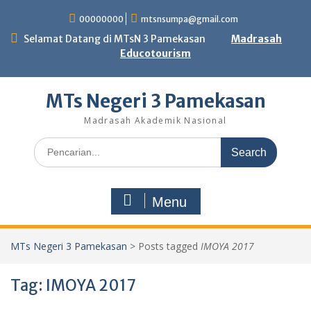
Skip
00000000
mtsnsumpa@gmail.com
to
content
Selamat Datang di MTsN 3 Pamekasan
Madrasah
Educotourism
MTs Negeri 3 Pamekasan
Madrasah Akademik Nasional
Search
for:
Menu
MTs Negeri 3 Pamekasan
>
Posts tagged
IMOYA 2017
Tag:
IMOYA 2017