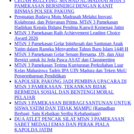
CEGAH BULLYING, MA’HAD AL-MADANI MTsN 3
PAMEKASAN BERSINERGI DENGAN KANIT
BINMAS POLSEK PAKONG
Penguatan Budaya Mutu Madrasah Melalui Inovasi,
Kolaborasi, dan Pelayanan Prima, MTsN 3 Pamekasan
Hadirkan Kepala Bidang Pendma Kanwil Kemenag Jatim
MTsN 3 Pamekasan Raih Achievement Leading Choice
Award 2026
MTsN 3 Pamekasan Gelar Istighosah dan Santunan Anak
Yatim dalam Rangka Menyambut Tahun Baru Islam 1448 H
MTsN 3 Pamekasan Gelar Senam Bersama, JJS, dan Aksi
Bergizi untuk Isi Jeda Pasca ASAT dan Classmeeting
MTsN 3 Pamekasan Terima Kunjungan Perkuliahan Luar
Kelas Mahasiswa Tadris IPA UIN Madura dan Teken MoU
Pengembangan Pendidikan
KAPOLSEK PAKONG JADI PEMBINA UPACARA DI
MTsN 3 PAMEKASAN, TEKANKAN BIJAK
BERMEDIA SOSIAL DAN BENTENGI MORAL
PELAJAR
MTsN 3 PAMEKASAN BERBAGI SANTUNAN UNTUK
SISWA YATIM DAN TIDAK MAMPU (Ramadhan
Berbagi, Satu Kebaikan Seribu Kebahagiaan)
DUA ATLET PENCAK SILAT MTsN 3 PAMEKASAN
SABET MEDALI EMAS DAN PERAK PIALA
KAPOLDA JATIM