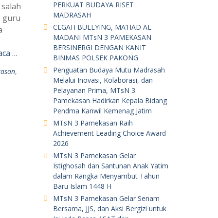
PERKUAT BUDAYA RISET
 salah
MADRASAH
, guru
CEGAH BULLYING, MA’HAD AL-
a
MADANI MTsN 3 PAMEKASAN
BERSINERGI DENGAN KANIT
aca …
BINMAS POLSEK PAKONG
Penguatan Budaya Mutu Madrasah
asan
,
Melalui Inovasi, Kolaborasi, dan
Pelayanan Prima, MTsN 3
Pamekasan Hadirkan Kepala Bidang
Pendma Kanwil Kemenag Jatim
MTsN 3 Pamekasan Raih
Achievement Leading Choice Award
2026
MTsN 3 Pamekasan Gelar
Istighosah dan Santunan Anak Yatim
dalam Rangka Menyambut Tahun
Baru Islam 1448 H
MTsN 3 Pamekasan Gelar Senam
Bersama, JJS, dan Aksi Bergizi untuk