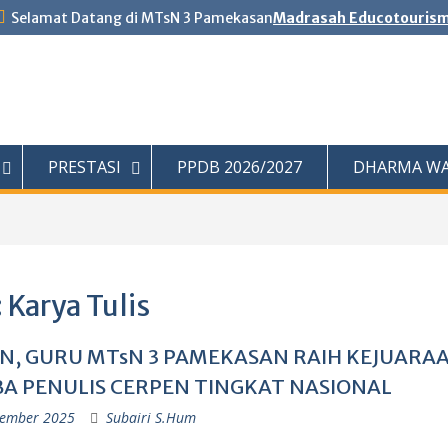
Selamat Datang di MTsN 3 Pamekasan
Madrasah Educotouris
PRESTASI
PPDB 2026/2027
DHARMA WA
:
Karya Tulis
N, GURU MTsN 3 PAMEKASAN RAIH KEJUARA
A PENULIS CERPEN TINGKAT NASIONAL
ember 2025
Subairi S.Hum