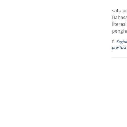
satu p
Bahasa
litera
pengha
Kegia
prestasi