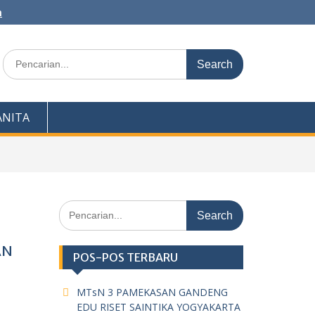
m
Search
for:
NITA
Search
for:
AN
POS-POS TERBARU
MTsN 3 PAMEKASAN GANDENG
EDU RISET SAINTIKA YOGYAKARTA