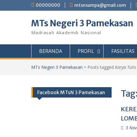
Skip
00000000
mtsnsumpa@gmail.com
to
content
MTs Negeri 3 Pamekasan
Madrasah Akademik Nasional
BERANDA
PROFIL
FASILITAS
MTs Negeri 3 Pamekasan
>
Posts tagged
Karya Tulis
Tag
Facebook MTsN 3 Pamekasan
KERE
LOMB
3 Nov