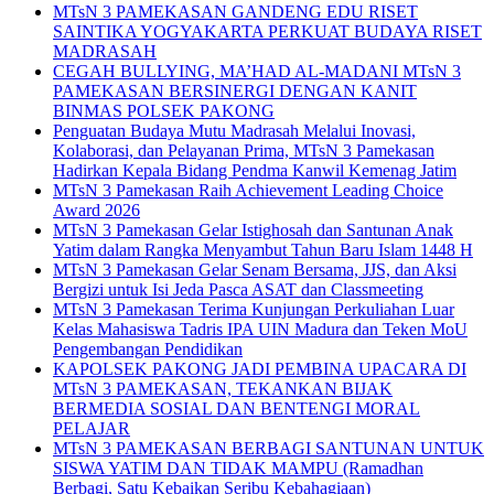
MTsN 3 PAMEKASAN GANDENG EDU RISET
SAINTIKA YOGYAKARTA PERKUAT BUDAYA RISET
MADRASAH
CEGAH BULLYING, MA’HAD AL-MADANI MTsN 3
PAMEKASAN BERSINERGI DENGAN KANIT
BINMAS POLSEK PAKONG
Penguatan Budaya Mutu Madrasah Melalui Inovasi,
Kolaborasi, dan Pelayanan Prima, MTsN 3 Pamekasan
Hadirkan Kepala Bidang Pendma Kanwil Kemenag Jatim
MTsN 3 Pamekasan Raih Achievement Leading Choice
Award 2026
MTsN 3 Pamekasan Gelar Istighosah dan Santunan Anak
Yatim dalam Rangka Menyambut Tahun Baru Islam 1448 H
MTsN 3 Pamekasan Gelar Senam Bersama, JJS, dan Aksi
Bergizi untuk Isi Jeda Pasca ASAT dan Classmeeting
MTsN 3 Pamekasan Terima Kunjungan Perkuliahan Luar
Kelas Mahasiswa Tadris IPA UIN Madura dan Teken MoU
Pengembangan Pendidikan
KAPOLSEK PAKONG JADI PEMBINA UPACARA DI
MTsN 3 PAMEKASAN, TEKANKAN BIJAK
BERMEDIA SOSIAL DAN BENTENGI MORAL
PELAJAR
MTsN 3 PAMEKASAN BERBAGI SANTUNAN UNTUK
SISWA YATIM DAN TIDAK MAMPU (Ramadhan
Berbagi, Satu Kebaikan Seribu Kebahagiaan)