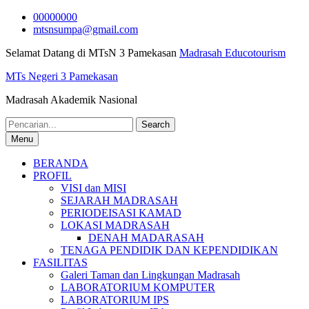
Skip
00000000
to
mtsnsumpa@gmail.com
content
Selamat Datang di MTsN 3 Pamekasan
Madrasah Educotourism
MTs Negeri 3 Pamekasan
Madrasah Akademik Nasional
Search
for:
Menu
BERANDA
PROFIL
VISI dan MISI
SEJARAH MADRASAH
PERIODEISASI KAMAD
LOKASI MADRASAH
DENAH MADARASAH
TENAGA PENDIDIK DAN KEPENDIDIKAN
FASILITAS
Galeri Taman dan Lingkungan Madrasah
LABORATORIUM KOMPUTER
LABORATORIUM IPS