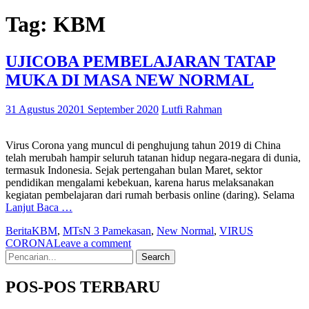
Tag:
KBM
UJICOBA PEMBELAJARAN TATAP
MUKA DI MASA NEW NORMAL
31 Agustus 2020
1 September 2020
Lutfi Rahman
Virus Corona yang muncul di penghujung tahun 2019 di China
telah merubah hampir seluruh tatanan hidup negara-negara di dunia,
termasuk Indonesia. Sejak pertengahan bulan Maret, sektor
pendidikan mengalami kebekuan, karena harus melaksanakan
kegiatan pembelajaran dari rumah berbasis online (daring). Selama
Lanjut Baca …
Berita
KBM
,
MTsN 3 Pamekasan
,
New Normal
,
VIRUS
CORONA
Leave a comment
Search
for:
POS-POS TERBARU