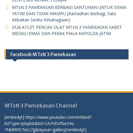
MTsN 3 PAMEKASAN BERBAGI SANTUNAN UNTUK SISWA
YATIM DAN TIDAK MAMPU (Ramadhan Berbagi, Satu
Kebaikan Seribu Kebahagiaan)
DUA ATLET PENCAK SILAT MTsN 3 PAMEKASAN SABET
MEDALI EMAS DAN PERAK PIALA KAPOLDA JATIM
Facebook MTsN 3 Pamekasan
MTsN 3 Pamekasan Channel
[embedyt] https://www.youtube.com/embed?
listType=playlist&list=UUHDvfGe34z-
YNk8R9CNsU7g&layout=gallery[/embedyt]