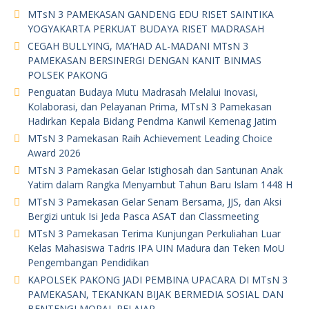
MTsN 3 PAMEKASAN GANDENG EDU RISET SAINTIKA
YOGYAKARTA PERKUAT BUDAYA RISET MADRASAH
CEGAH BULLYING, MA’HAD AL-MADANI MTsN 3
PAMEKASAN BERSINERGI DENGAN KANIT BINMAS
POLSEK PAKONG
Penguatan Budaya Mutu Madrasah Melalui Inovasi,
Kolaborasi, dan Pelayanan Prima, MTsN 3 Pamekasan
Hadirkan Kepala Bidang Pendma Kanwil Kemenag Jatim
MTsN 3 Pamekasan Raih Achievement Leading Choice
Award 2026
MTsN 3 Pamekasan Gelar Istighosah dan Santunan Anak
Yatim dalam Rangka Menyambut Tahun Baru Islam 1448 H
MTsN 3 Pamekasan Gelar Senam Bersama, JJS, dan Aksi
Bergizi untuk Isi Jeda Pasca ASAT dan Classmeeting
MTsN 3 Pamekasan Terima Kunjungan Perkuliahan Luar
Kelas Mahasiswa Tadris IPA UIN Madura dan Teken MoU
Pengembangan Pendidikan
KAPOLSEK PAKONG JADI PEMBINA UPACARA DI MTsN 3
PAMEKASAN, TEKANKAN BIJAK BERMEDIA SOSIAL DAN
BENTENGI MORAL PELAJAR