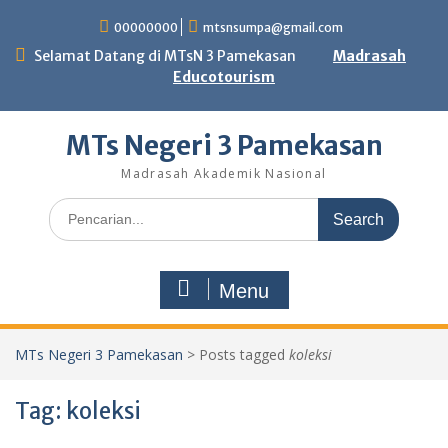
Skip
00000000
mtsnsumpa@gmail.com
to
content
Selamat Datang di MTsN 3 Pamekasan
Madrasah
Educotourism
MTs Negeri 3 Pamekasan
Madrasah Akademik Nasional
Search
for:
Menu
MTs Negeri 3 Pamekasan
>
Posts tagged
koleksi
Tag:
koleksi