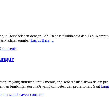
ngur. Bersebelahan dengan Lab. Bahasa/Multimedia dan Lab. Kompute
narik adalah gambar
Lanjut Baca …
 Comments
ungur
orium yang didirikan untuk menunjang keberhasilan siswa dalam pro
dengan bimbingan guru IPA yang kompeten dan profesional.. Saat
Lanj
tikum
,
sains
Leave a comment