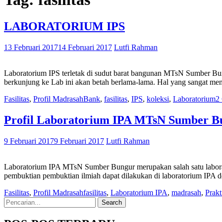
LABORATORIUM IPS
13 Februari 2017
14 Februari 2017
Lutfi Rahman
Laboratorium IPS terletak di sudut barat bangunan MTsN Sumber Bu
berkunjung ke Lab ini akan betah berlama-lama. Hal yang sangat me
Fasilitas
,
Profil Madrasah
Bank
,
fasilitas
,
IPS
,
koleksi
,
Laboratorium
2
Profil Laboratorium IPA MTsN Sumber B
9 Februari 2017
9 Februari 2017
Lutfi Rahman
Laboratorium IPA MTsN Sumber Bungur merupakan salah satu laborat
pembuktian pembuktian ilmiah dapat dilakukan di laboratorium IPA 
Fasilitas
,
Profil Madrasah
fasilitas
,
Laboratorium IPA
,
madrasah
,
Prak
Search
for: