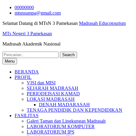
Skip
00000000
to
mtsnsumpa@gmail.com
content
Selamat Datang di MTsN 3 Pamekasan
Madrasah Educotourism
MTs Negeri 3 Pamekasan
Madrasah Akademik Nasional
Search
for:
Menu
BERANDA
PROFIL
VISI dan MISI
SEJARAH MADRASAH
PERIODEISASI KAMAD
LOKASI MADRASAH
DENAH MADARASAH
TENAGA PENDIDIK DAN KEPENDIDIKAN
FASILITAS
Galeri Taman dan Lingkungan Madrasah
LABORATORIUM KOMPUTER
LABORATORIUM IPS