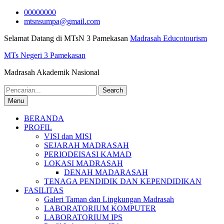
Skip
00000000
to
mtsnsumpa@gmail.com
content
Selamat Datang di MTsN 3 Pamekasan
Madrasah Educotourism
MTs Negeri 3 Pamekasan
Madrasah Akademik Nasional
Search
for:
Menu
BERANDA
PROFIL
VISI dan MISI
SEJARAH MADRASAH
PERIODEISASI KAMAD
LOKASI MADRASAH
DENAH MADARASAH
TENAGA PENDIDIK DAN KEPENDIDIKAN
FASILITAS
Galeri Taman dan Lingkungan Madrasah
LABORATORIUM KOMPUTER
LABORATORIUM IPS