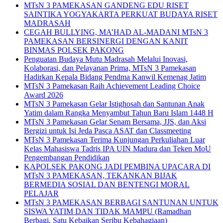
MTsN 3 PAMEKASAN GANDENG EDU RISET
SAINTIKA YOGYAKARTA PERKUAT BUDAYA RISET
MADRASAH
CEGAH BULLYING, MA’HAD AL-MADANI MTsN 3
PAMEKASAN BERSINERGI DENGAN KANIT
BINMAS POLSEK PAKONG
Penguatan Budaya Mutu Madrasah Melalui Inovasi,
Kolaborasi, dan Pelayanan Prima, MTsN 3 Pamekasan
Hadirkan Kepala Bidang Pendma Kanwil Kemenag Jatim
MTsN 3 Pamekasan Raih Achievement Leading Choice
Award 2026
MTsN 3 Pamekasan Gelar Istighosah dan Santunan Anak
Yatim dalam Rangka Menyambut Tahun Baru Islam 1448 H
MTsN 3 Pamekasan Gelar Senam Bersama, JJS, dan Aksi
Bergizi untuk Isi Jeda Pasca ASAT dan Classmeeting
MTsN 3 Pamekasan Terima Kunjungan Perkuliahan Luar
Kelas Mahasiswa Tadris IPA UIN Madura dan Teken MoU
Pengembangan Pendidikan
KAPOLSEK PAKONG JADI PEMBINA UPACARA DI
MTsN 3 PAMEKASAN, TEKANKAN BIJAK
BERMEDIA SOSIAL DAN BENTENGI MORAL
PELAJAR
MTsN 3 PAMEKASAN BERBAGI SANTUNAN UNTUK
SISWA YATIM DAN TIDAK MAMPU (Ramadhan
Berbagi, Satu Kebaikan Seribu Kebahagiaan)