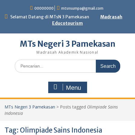
Skip
00000000
mtsnsumpa@gmail.com
to
content
Selamat Datang di MTsN 3 Pamekasan
Madrasah
Educotourism
MTs Negeri 3 Pamekasan
Madrasah Akademik Nasional
Search
for:
Menu
MTs Negeri 3 Pamekasan
>
Posts tagged
Olimpiade Sains
Indonesia
Tag:
Olimpiade Sains Indonesia