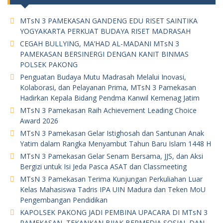
MTsN 3 PAMEKASAN GANDENG EDU RISET SAINTIKA
YOGYAKARTA PERKUAT BUDAYA RISET MADRASAH
CEGAH BULLYING, MA’HAD AL-MADANI MTsN 3
PAMEKASAN BERSINERGI DENGAN KANIT BINMAS
POLSEK PAKONG
Penguatan Budaya Mutu Madrasah Melalui Inovasi,
Kolaborasi, dan Pelayanan Prima, MTsN 3 Pamekasan
Hadirkan Kepala Bidang Pendma Kanwil Kemenag Jatim
MTsN 3 Pamekasan Raih Achievement Leading Choice
Award 2026
MTsN 3 Pamekasan Gelar Istighosah dan Santunan Anak
Yatim dalam Rangka Menyambut Tahun Baru Islam 1448 H
MTsN 3 Pamekasan Gelar Senam Bersama, JJS, dan Aksi
Bergizi untuk Isi Jeda Pasca ASAT dan Classmeeting
MTsN 3 Pamekasan Terima Kunjungan Perkuliahan Luar
Kelas Mahasiswa Tadris IPA UIN Madura dan Teken MoU
Pengembangan Pendidikan
KAPOLSEK PAKONG JADI PEMBINA UPACARA DI MTsN 3
PAMEKASAN, TEKANKAN BIJAK BERMEDIA SOSIAL DAN