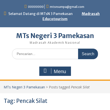
Skip
00000000
mtsnsumpa@gmail.com
to
content
Selamat Datang di MTsN 3 Pamekasan
Madrasah
Educotourism
MTs Negeri 3 Pamekasan
Madrasah Akademik Nasional
Search
for:
Menu
MTs Negeri 3 Pamekasan
>
Posts tagged
Pencak Silat
Tag:
Pencak Silat