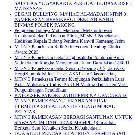
SAINTIKA YOGYAKARTA PERKUAT BUDAYA RISET
MADRASAH
CEGAH BULLYING, MA’HAD AL-MADANI MTsN 3
PAMEKASAN BERSINERGI DENGAN KANIT
BINMAS POLSEK PAKONG
Penguatan Budaya Mutu Madrasah Melalui Inovasi,
Kolaborasi, dan Pelayanan Prima, MTsN 3 Pamekasan
Hadirkan Kepala Bidang Pendma Kanwil Kemenag Jatim
MTsN 3 Pamekasan Raih Achievement Leading Choice
Award 2026
MTsN 3 Pamekasan Gelar Istighosah dan Santunan Anak
Yatim dalam Rangka Menyambut Tahun Baru Islam 1448 H
MTsN 3 Pamekasan Gelar Senam Bersama, JJS, dan Aksi
Bergizi untuk Isi Jeda Pasca ASAT dan Classmeeting
MTsN 3 Pamekasan Terima Kunjungan Perkuliahan Luar
Kelas Mahasiswa Tadris IPA UIN Madura dan Teken MoU
Pengembangan Pendidikan
KAPOLSEK PAKONG JADI PEMBINA UPACARA DI
MTsN 3 PAMEKASAN, TEKANKAN BIJAK
BERMEDIA SOSIAL DAN BENTENGI MORAL
PELAJAR
MTsN 3 PAMEKASAN BERBAGI SANTUNAN UNTUK
SISWA YATIM DAN TIDAK MAMPU (Ramadhan
Berbagi, Satu Kebaikan Seribu Kebahagiaan)
DUA ATLET PENCAK SILAT MTsN 3 PAMEKASAN