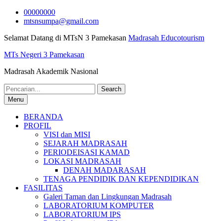
Skip
00000000
to
mtsnsumpa@gmail.com
content
Selamat Datang di MTsN 3 Pamekasan
Madrasah Educotourism
MTs Negeri 3 Pamekasan
Madrasah Akademik Nasional
Search
for:
Menu
BERANDA
PROFIL
VISI dan MISI
SEJARAH MADRASAH
PERIODEISASI KAMAD
LOKASI MADRASAH
DENAH MADARASAH
TENAGA PENDIDIK DAN KEPENDIDIKAN
FASILITAS
Galeri Taman dan Lingkungan Madrasah
LABORATORIUM KOMPUTER
LABORATORIUM IPS