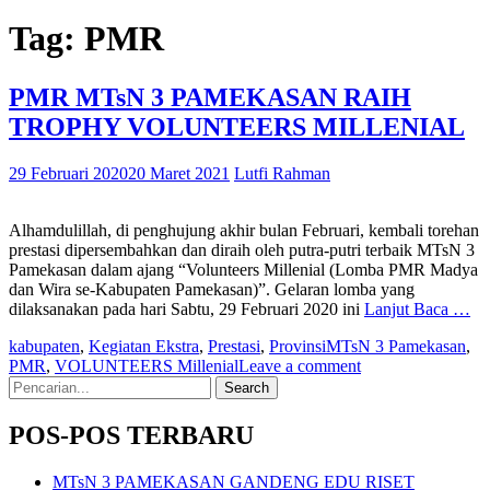
Tag:
PMR
PMR MTsN 3 PAMEKASAN RAIH
TROPHY VOLUNTEERS MILLENIAL
29 Februari 2020
20 Maret 2021
Lutfi Rahman
Alhamdulillah, di penghujung akhir bulan Februari, kembali torehan
prestasi dipersembahkan dan diraih oleh putra-putri terbaik MTsN 3
Pamekasan dalam ajang “Volunteers Millenial (Lomba PMR Madya
dan Wira se-Kabupaten Pamekasan)”. Gelaran lomba yang
dilaksanakan pada hari Sabtu, 29 Februari 2020 ini
Lanjut Baca …
kabupaten
,
Kegiatan Ekstra
,
Prestasi
,
Provinsi
MTsN 3 Pamekasan
,
PMR
,
VOLUNTEERS Millenial
Leave a comment
Search
for:
POS-POS TERBARU
MTsN 3 PAMEKASAN GANDENG EDU RISET