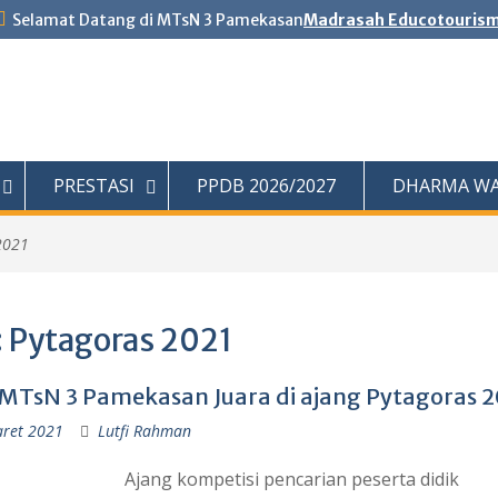
Selamat Datang di MTsN 3 Pamekasan
Madrasah Educotouris
PRESTASI
PPDB 2026/2027
DHARMA WA
2021
:
Pytagoras 2021
 MTsN 3 Pamekasan Juara di ajang Pytagoras 20
ret 2021
Lutfi Rahman
Ajang kompetisi pencarian peserta didik