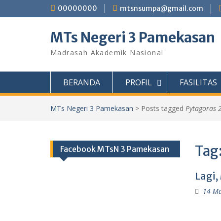
Skip
00000000
mtsnsumpa@gmail.com
to
content
MTs Negeri 3 Pamekasan
Madrasah Akademik Nasional
BERANDA
PROFIL
FASILITAS
MTs Negeri 3 Pamekasan
>
Posts tagged
Pytagoras 
Tag
Facebook MTsN 3 Pamekasan
Lagi,
14 Ma