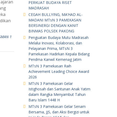
 ajaran
PERKUAT BUDAYA RISET
ang
MADRASAH
eka
CEGAH BULLYING, MA’HAD AL-
MADANI MTsN 3 PAMEKASAN
idikan
BERSINERGI DENGAN KANIT
BINMAS POLSEK PAKONG
SMAN 1
Penguatan Budaya Mutu Madrasah
Melalui Inovasi, Kolaborasi, dan
Pelayanan Prima, MTsN 3
Pamekasan Hadirkan Kepala Bidang
Pendma Kanwil Kemenag Jatim
MTsN 3 Pamekasan Raih
Achievement Leading Choice Award
2026
MTsN 3 Pamekasan Gelar
Istighosah dan Santunan Anak Yatim
dalam Rangka Menyambut Tahun
Baru Islam 1448 H
MTsN 3 Pamekasan Gelar Senam
Bersama, JJS, dan Aksi Bergizi untuk