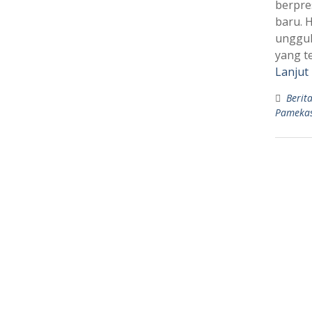
berpre
baru. 
unggul
yang t
Lanjut
Berit
Pameka