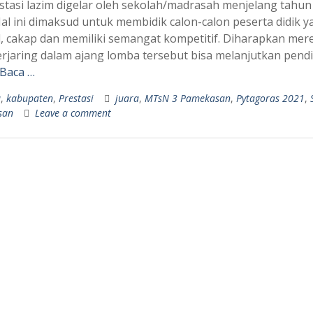
stasi lazim digelar oleh sekolah/madrasah menjelang tahun
Hal ini dimaksud untuk membidik calon-calon peserta didik y
, cakap dan memiliki semangat kompetitif. Diharapkan mer
erjaring dalam ajang lomba tersebut bisa melanjutkan pend
 Baca …
a
,
kabupaten
,
Prestasi
juara
,
MTsN 3 Pamekasan
,
Pytagoras 2021
,
san
Leave a comment