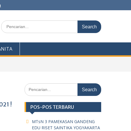
m
Search
for:
NITA
Search
for:
21 !
POS-POS TERBARU
MTsN 3 PAMEKASAN GANDENG
EDU RISET SAINTIKA YOGYAKARTA