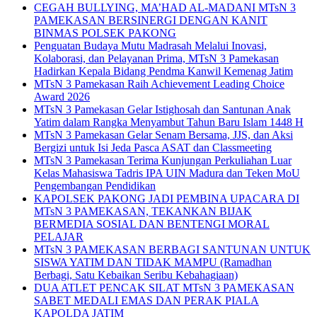
CEGAH BULLYING, MA’HAD AL-MADANI MTsN 3
PAMEKASAN BERSINERGI DENGAN KANIT
BINMAS POLSEK PAKONG
Penguatan Budaya Mutu Madrasah Melalui Inovasi,
Kolaborasi, dan Pelayanan Prima, MTsN 3 Pamekasan
Hadirkan Kepala Bidang Pendma Kanwil Kemenag Jatim
MTsN 3 Pamekasan Raih Achievement Leading Choice
Award 2026
MTsN 3 Pamekasan Gelar Istighosah dan Santunan Anak
Yatim dalam Rangka Menyambut Tahun Baru Islam 1448 H
MTsN 3 Pamekasan Gelar Senam Bersama, JJS, dan Aksi
Bergizi untuk Isi Jeda Pasca ASAT dan Classmeeting
MTsN 3 Pamekasan Terima Kunjungan Perkuliahan Luar
Kelas Mahasiswa Tadris IPA UIN Madura dan Teken MoU
Pengembangan Pendidikan
KAPOLSEK PAKONG JADI PEMBINA UPACARA DI
MTsN 3 PAMEKASAN, TEKANKAN BIJAK
BERMEDIA SOSIAL DAN BENTENGI MORAL
PELAJAR
MTsN 3 PAMEKASAN BERBAGI SANTUNAN UNTUK
SISWA YATIM DAN TIDAK MAMPU (Ramadhan
Berbagi, Satu Kebaikan Seribu Kebahagiaan)
DUA ATLET PENCAK SILAT MTsN 3 PAMEKASAN
SABET MEDALI EMAS DAN PERAK PIALA
KAPOLDA JATIM