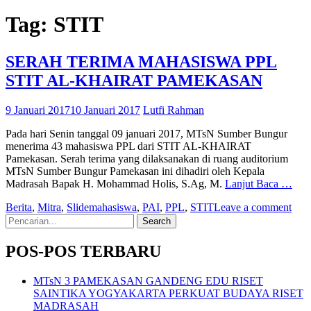
Tag:
STIT
SERAH TERIMA MAHASISWA PPL
STIT AL-KHAIRAT PAMEKASAN
9 Januari 2017
10 Januari 2017
Lutfi Rahman
Pada hari Senin tanggal 09 januari 2017, MTsN Sumber Bungur
menerima 43 mahasiswa PPL dari STIT AL-KHAIRAT
Pamekasan. Serah terima yang dilaksanakan di ruang auditorium
MTsN Sumber Bungur Pamekasan ini dihadiri oleh Kepala
Madrasah Bapak H. Mohammad Holis, S.Ag, M.
Lanjut Baca …
Berita
,
Mitra
,
Slide
mahasiswa
,
PAI
,
PPL
,
STIT
Leave a comment
Search
for:
POS-POS TERBARU
MTsN 3 PAMEKASAN GANDENG EDU RISET
SAINTIKA YOGYAKARTA PERKUAT BUDAYA RISET
MADRASAH