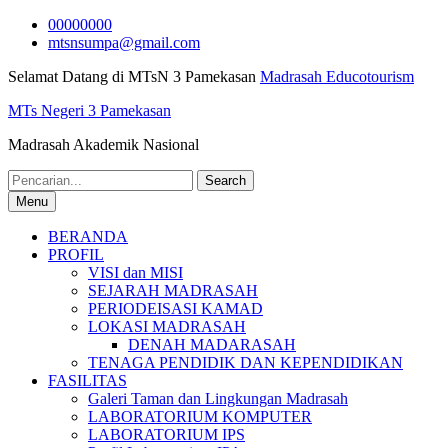
Skip
00000000
to
mtsnsumpa@gmail.com
content
Selamat Datang di MTsN 3 Pamekasan
Madrasah Educotourism
MTs Negeri 3 Pamekasan
Madrasah Akademik Nasional
Search
for:
Menu
BERANDA
PROFIL
VISI dan MISI
SEJARAH MADRASAH
PERIODEISASI KAMAD
LOKASI MADRASAH
DENAH MADARASAH
TENAGA PENDIDIK DAN KEPENDIDIKAN
FASILITAS
Galeri Taman dan Lingkungan Madrasah
LABORATORIUM KOMPUTER
LABORATORIUM IPS