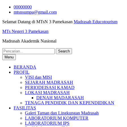
Skip
00000000
to
mtsnsumpa@gmail.com
content
Selamat Datang di MTsN 3 Pamekasan
Madrasah Educotourism
MTs Negeri 3 Pamekasan
Madrasah Akademik Nasional
Search
for:
Menu
BERANDA
PROFIL
VISI dan MISI
SEJARAH MADRASAH
PERIODEISASI KAMAD
LOKASI MADRASAH
DENAH MADARASAH
TENAGA PENDIDIK DAN KEPENDIDIKAN
FASILITAS
Galeri Taman dan Lingkungan Madrasah
LABORATORIUM KOMPUTER
LABORATORIUM IPS