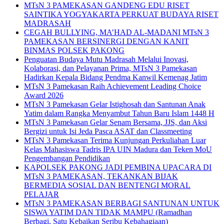
MTsN 3 PAMEKASAN GANDENG EDU RISET
SAINTIKA YOGYAKARTA PERKUAT BUDAYA RISET
MADRASAH
CEGAH BULLYING, MA’HAD AL-MADANI MTsN 3
PAMEKASAN BERSINERGI DENGAN KANIT
BINMAS POLSEK PAKONG
Penguatan Budaya Mutu Madrasah Melalui Inovasi,
Kolaborasi, dan Pelayanan Prima, MTsN 3 Pamekasan
Hadirkan Kepala Bidang Pendma Kanwil Kemenag Jatim
MTsN 3 Pamekasan Raih Achievement Leading Choice
Award 2026
MTsN 3 Pamekasan Gelar Istighosah dan Santunan Anak
Yatim dalam Rangka Menyambut Tahun Baru Islam 1448 H
MTsN 3 Pamekasan Gelar Senam Bersama, JJS, dan Aksi
Bergizi untuk Isi Jeda Pasca ASAT dan Classmeeting
MTsN 3 Pamekasan Terima Kunjungan Perkuliahan Luar
Kelas Mahasiswa Tadris IPA UIN Madura dan Teken MoU
Pengembangan Pendidikan
KAPOLSEK PAKONG JADI PEMBINA UPACARA DI
MTsN 3 PAMEKASAN, TEKANKAN BIJAK
BERMEDIA SOSIAL DAN BENTENGI MORAL
PELAJAR
MTsN 3 PAMEKASAN BERBAGI SANTUNAN UNTUK
SISWA YATIM DAN TIDAK MAMPU (Ramadhan
Berbagi, Satu Kebaikan Seribu Kebahagiaan)