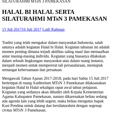
SILATURAHMI MTsN 3 PAMEKASAN
HALAL BI HALAL SERTA
SILATURAHMI MTsN 3 PAMEKASAN
15 Juli 2017
16 Juli 2017
Lutfi Rahman
Tradisi yang telah mengakar dalam masyarakat Indonesia, salah
satunya adalah kegiatan Halal bi Halal. Kegiatan tahunan ini adalah
momen penting dimana terjadi aktifitas saling maaf dan memaafkan
antar masing-masing individu. Kegiatan yang biasanya dilakukan
dalam sebuah lingkungan masyarakat atau dalam ruang instansi,
menjadi momen untuk mempererat tali persaudaraan, memupuk
semangat kebersamaan dan persatuan.
Mengawali Tahun Ajaran 2017-2018, pada hari Sabtu 15 Juli 2017
bertempat di ruang Auditorium MTsN 3 Pamekasan dilaksanakan
kegiatan Halal bi Halal sekaligus rapat awal tahun pelajaran.
Kegiatan yang sedianya akan dihadiri oleh Kepala Kementerian
Agama Kabupaten Pamekasan, namun dikarenakan beliau sedang
ada agenda lain yang lebih urgent, maka beliau mengutus bapak
Kasi Pendma untuk datang dan bersilaturahmi dengan segenap
civitas MTsN 3 Pamekasan.