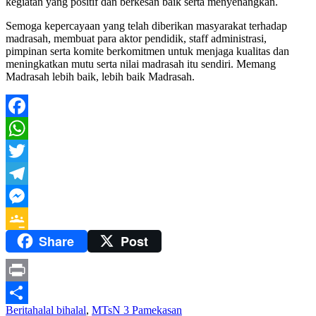
kegiatan yang positif dan berkesan baik serta menyenangkan.
Semoga kepercayaan yang telah diberikan masyarakat terhadap
madrasah, membuat para aktor pendidik, staff administrasi,
pimpinan serta komite berkomitmen untuk menjaga kualitas dan
meningkatkan mutu serta nilai madrasah itu sendiri. Memang
Madrasah lebih baik, lebih baik Madrasah.
Facebook
WhatsApp
Twitter
Telegram
Messenger
Share
Post
Google
Classroom
Print
Berita
halal bihalal
,
MTsN 3 Pamekasan
Share