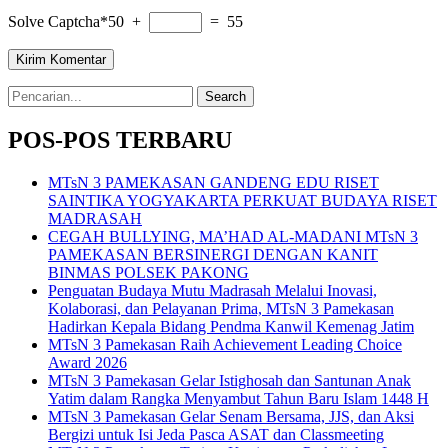
Solve Captcha*
50 +
= 55
Search
for:
POS-POS TERBARU
MTsN 3 PAMEKASAN GANDENG EDU RISET
SAINTIKA YOGYAKARTA PERKUAT BUDAYA RISET
MADRASAH
CEGAH BULLYING, MA’HAD AL-MADANI MTsN 3
PAMEKASAN BERSINERGI DENGAN KANIT
BINMAS POLSEK PAKONG
Penguatan Budaya Mutu Madrasah Melalui Inovasi,
Kolaborasi, dan Pelayanan Prima, MTsN 3 Pamekasan
Hadirkan Kepala Bidang Pendma Kanwil Kemenag Jatim
MTsN 3 Pamekasan Raih Achievement Leading Choice
Award 2026
MTsN 3 Pamekasan Gelar Istighosah dan Santunan Anak
Yatim dalam Rangka Menyambut Tahun Baru Islam 1448 H
MTsN 3 Pamekasan Gelar Senam Bersama, JJS, dan Aksi
Bergizi untuk Isi Jeda Pasca ASAT dan Classmeeting