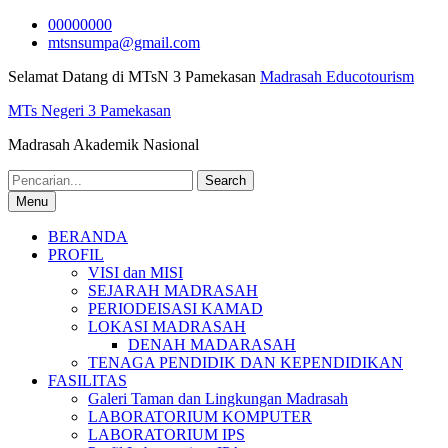
Skip
00000000
to
mtsnsumpa@gmail.com
content
Selamat Datang di MTsN 3 Pamekasan
Madrasah Educotourism
MTs Negeri 3 Pamekasan
Madrasah Akademik Nasional
Search
for:
Menu
BERANDA
PROFIL
VISI dan MISI
SEJARAH MADRASAH
PERIODEISASI KAMAD
LOKASI MADRASAH
DENAH MADARASAH
TENAGA PENDIDIK DAN KEPENDIDIKAN
FASILITAS
Galeri Taman dan Lingkungan Madrasah
LABORATORIUM KOMPUTER
LABORATORIUM IPS