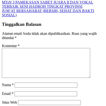
Navigasi
MTsN 3 PAMEKASAN SABET JUARA II DAN VOKAL
TERBAIK SENI HADROH TINGKAT PROVINSI
pos
JUM’AT BERSAHABAT (BERSIH, SEHAT DAN BAKTI
SOSIAL)
Tinggalkan Balasan
Alamat email Anda tidak akan dipublikasikan.
Ruas yang wajib
ditandai
*
Komentar
*
Nama
*
Email
*
Situs Web