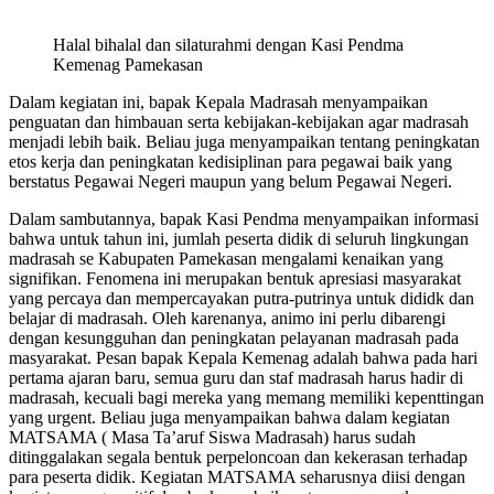
Halal bihalal dan silaturahmi dengan Kasi Pendma
Kemenag Pamekasan
Dalam kegiatan ini, bapak Kepala Madrasah menyampaikan
penguatan dan himbauan serta kebijakan-kebijakan agar madrasah
menjadi lebih baik. Beliau juga menyampaikan tentang peningkatan
etos kerja dan peningkatan kedisiplinan para pegawai baik yang
berstatus Pegawai Negeri maupun yang belum Pegawai Negeri.
Dalam sambutannya, bapak Kasi Pendma menyampaikan informasi
bahwa untuk tahun ini, jumlah peserta didik di seluruh lingkungan
madrasah se Kabupaten Pamekasan mengalami kenaikan yang
signifikan. Fenomena ini merupakan bentuk apresiasi masyarakat
yang percaya dan mempercayakan putra-putrinya untuk dididk dan
belajar di madrasah. Oleh karenanya, animo ini perlu dibarengi
dengan kesungguhan dan peningkatan pelayanan madrasah pada
masyarakat. Pesan bapak Kepala Kemenag adalah bahwa pada hari
pertama ajaran baru, semua guru dan staf madrasah harus hadir di
madrasah, kecuali bagi mereka yang memang memiliki kepenttingan
yang urgent. Beliau juga menyampaikan bahwa dalam kegiatan
MATSAMA ( Masa Ta’aruf Siswa Madrasah) harus sudah
ditinggalakan segala bentuk perpeloncoan dan kekerasan terhadap
para peserta didik. Kegiatan MATSAMA seharusnya diisi dengan