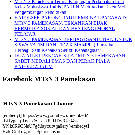
MTsN 3 Pamekasan Terima Kunjungan Perkuliahan Luar
Kelas Mahasiswa Tadris IPA UIN Madura dan Teken MoU
Pengembangan Pendidikan
KAPOLSEK PAKONG JADI PEMBINA UPACARA DI
MTsN 3 PAMEKASAN, TEKANKAN BIJAK
BERMEDIA SOSIAL DAN BENTENGI MORAL
PELAJAR
MTsN 3 PAMEKASAN BERBAGI SANTUNAN UNTUK
SISWA YATIM DAN TIDAK MAMPU (Ramadhan
Berbagi, Satu Kebaikan Seribu Kebahagiaan)
DUA ATLET PENCAK SILAT MTsN 3 PAMEKASAN
SABET MEDALI EMAS DAN PERAK PIALA
KAPOLDA JATIM
Facebook MTsN 3 Pamekasan
MTsN 3 Pamekasan Channel
[embedyt] https://www.youtube.com/embed?
listType=playlist&list=UUHDvfGe34z-
YNk8R9CNsU7g&layout=gallery[/embedyt]
Hak Cipta @mtsn3pamekasan