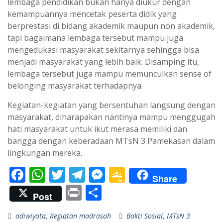
lembaga pendidikan bukan hanya diukur dengan
kemampuannya mencetak peserta didik yang
berprestasi di bidang akademik maupun non akademik,
tapi bagaimana lembaga tersebut mampu juga
mengedukasi masyarakat sekitarnya sehingga bisa
menjadi masyarakat yang lebih baik. Disamping itu,
lembaga tersebut juga mampu memunculkan sense of
belonging masyarakat terhadapnya.
Kegiatan-kegiatan yang bersentuhan langsung dengan
masyarakat, diharapakan nantinya mampu menggugah
hati masyarakat untuk ikut merasa memiliki dan
bangga dengan keberadaan MTsN 3 Pamekasan dalam
lingkungan mereka.
F
W
T
T
M
G
Share
ac
h
w
el
e
o
Pr
S
Post
e
at
itt
e
ss
o
in
h
adiwiyata
,
Kegiatan madrasah
Bakti Sosial
,
MTsN 3
b
s
er
gr
e
gl