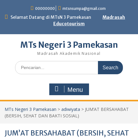
Skip
00000000
mtsnsumpa@gmail.com
to
content
Selamat Datang di MTsN 3 Pamekasan
Madrasah
Educotourism
MTs Negeri 3 Pamekasan
Madrasah Akademik Nasional
Search
for:
Menu
MTs Negeri 3 Pamekasan
>
adiwiyata
>
JUM’AT BERSAHABAT
(BERSIH, SEHAT DAN BAKTI SOSIAL)
JUM’AT BERSAHABAT (BERSIH, SEHAT