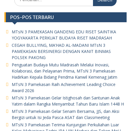
for:
POS-POS TERBARU
MTsN 3 PAMEKASAN GANDENG EDU RISET SAINTIKA
YOGYAKARTA PERKUAT BUDAYA RISET MADRASAH
CEGAH BULLYING, MA’HAD AL-MADANI MTsN 3
PAMEKASAN BERSINERGI DENGAN KANIT BINMAS
POLSEK PAKONG
Penguatan Budaya Mutu Madrasah Melalui Inovasi,
Kolaborasi, dan Pelayanan Prima, MTsN 3 Pamekasan
Hadirkan Kepala Bidang Pendma Kanwil Kemenag Jatim
MTsN 3 Pamekasan Raih Achievement Leading Choice
Award 2026
MTsN 3 Pamekasan Gelar Istighosah dan Santunan Anak
Yatim dalam Rangka Menyambut Tahun Baru Islam 1448 H
MTsN 3 Pamekasan Gelar Senam Bersama, JJS, dan Aksi
Bergizi untuk Isi Jeda Pasca ASAT dan Classmeeting
MTsN 3 Pamekasan Terima Kunjungan Perkuliahan Luar
Kelas Mahasiswa Tadris IPA UIN Madura dan Teken MoU