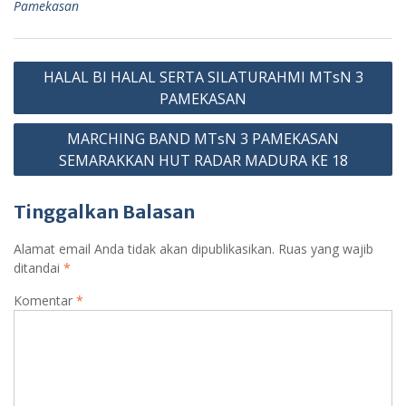
t
ar
Pamekasan
o
A
a
n
e
e
o
p
m
g
Cl
Navigasi
k
p
er
as
HALAL BI HALAL SERTA SILATURAHMI MTsN 3
pos
PAMEKASAN
sr
o
MARCHING BAND MTsN 3 PAMEKASAN
SEMARAKKAN HUT RADAR MADURA KE 18
o
m
Tinggalkan Balasan
Alamat email Anda tidak akan dipublikasikan.
Ruas yang wajib
ditandai
*
Komentar
*