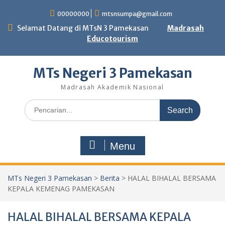
Skip
00000000
mtsnsumpa@gmail.com
to
content
Selamat Datang di MTsN 3 Pamekasan
Madrasah
Educotourism
MTs Negeri 3 Pamekasan
Madrasah Akademik Nasional
Search
for:
Menu
MTs Negeri 3 Pamekasan
>
Berita
>
HALAL BIHALAL BERSAMA
KEPALA KEMENAG PAMEKASAN
HALAL BIHALAL BERSAMA KEPALA