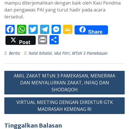
mampu diterjemahkan dengan baik oleh Kasi Pendma
dan pengawas PAI yang turut hadir pada acara
tersebut.
F
W
T
T
M
G
Share
ac
h
w
el
e
o
Pr
S
Post
e
at
itt
e
ss
o
in
h
Berita
halal bihalal
,
Idul Fitri
,
MTsN 3 Pamekasan
b
s
er
gr
e
gl
t
ar
o
A
a
n
e
e
Navigasi
o
p
m
g
Cl
AMIL ZAKAT MTsN 3 PAMEKASAN, MENERIMA
pos
k
p
er
as
DAN MENYALURKAN ZAKAT, INFAQ DAN
SHODAQOH
sr
o
VIRTUAL MEETING DENGAN DIREKTUR GTK
MADRASAH KEMENAG RI
o
m
Tinggalkan Balasan