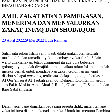
PAMEKASAN, MENERIMA DAN MENYALURKAN ZAKAT,
INFAQ DAN SHODAQOH
AMIL ZAKAT MTsN 3 PAMEKASAN,
MENERIMA DAN MENYALURKAN
ZAKAT, INFAQ DAN SHODAQOH
23 April 2022
29 Mei 2022
Lutfi Rahman
Salah satu rukun Islam yang wajib dilaksanakan oleh seluruh
muslim di bulan ramadhan yakni membayar zakat fitrah. Selain
wajib dilaksanakan, tetapi disamping itu ada pula beberapa
golongan yang tidak diwajibkan menunaikan rukun Islam ini, malah
mereka berhak untuk mendapatkan zakat. Golongan ini yang
disebut sebagai
mustahik
, terdiri atas delapan golongan berdasarkan
Al-Qur’an surat At-Taubah ayah 60. Delapan golongan ini terdiri
atas Fakir, Miskin, Amil, Mualaf, Riqab, Gharimin, Fi Sabilillah dan
Ibnu Sabil (musafir).
Dalam teori yang diajarkan pada para peserta didik, materi tentang
zakat ini juga diajarkan kepada mereka. Untuk itu, menurut Pembina