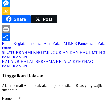
Telegram
Messenger
Share
Post
Google
Classroom
Print
Berita
,
Kegiatan madrasah
Amil Zakat
,
MTsN 3 Pamekasan
,
Zakat
Share
Fitrah
Navigasi
SILATURRAHMI KHOTMIL QUR’AN DAN HAUL MTsN 3
PAMEKASAN
pos
HALAL BIHALAL BERSAMA KEPALA KEMENAG
PAMEKASAN
Tinggalkan Balasan
Alamat email Anda tidak akan dipublikasikan.
Ruas yang wajib
ditandai
*
Komentar
*