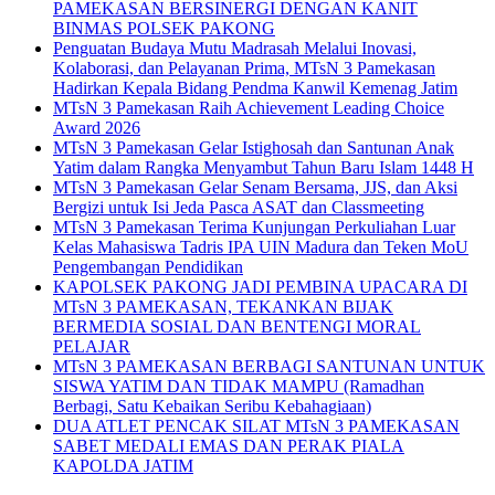
PAMEKASAN BERSINERGI DENGAN KANIT
BINMAS POLSEK PAKONG
Penguatan Budaya Mutu Madrasah Melalui Inovasi,
Kolaborasi, dan Pelayanan Prima, MTsN 3 Pamekasan
Hadirkan Kepala Bidang Pendma Kanwil Kemenag Jatim
MTsN 3 Pamekasan Raih Achievement Leading Choice
Award 2026
MTsN 3 Pamekasan Gelar Istighosah dan Santunan Anak
Yatim dalam Rangka Menyambut Tahun Baru Islam 1448 H
MTsN 3 Pamekasan Gelar Senam Bersama, JJS, dan Aksi
Bergizi untuk Isi Jeda Pasca ASAT dan Classmeeting
MTsN 3 Pamekasan Terima Kunjungan Perkuliahan Luar
Kelas Mahasiswa Tadris IPA UIN Madura dan Teken MoU
Pengembangan Pendidikan
KAPOLSEK PAKONG JADI PEMBINA UPACARA DI
MTsN 3 PAMEKASAN, TEKANKAN BIJAK
BERMEDIA SOSIAL DAN BENTENGI MORAL
PELAJAR
MTsN 3 PAMEKASAN BERBAGI SANTUNAN UNTUK
SISWA YATIM DAN TIDAK MAMPU (Ramadhan
Berbagi, Satu Kebaikan Seribu Kebahagiaan)
DUA ATLET PENCAK SILAT MTsN 3 PAMEKASAN
SABET MEDALI EMAS DAN PERAK PIALA
KAPOLDA JATIM