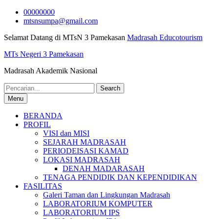
Skip
00000000
to
mtsnsumpa@gmail.com
content
Selamat Datang di MTsN 3 Pamekasan
Madrasah Educotourism
MTs Negeri 3 Pamekasan
Madrasah Akademik Nasional
Search
for:
Menu
BERANDA
PROFIL
VISI dan MISI
SEJARAH MADRASAH
PERIODEISASI KAMAD
LOKASI MADRASAH
DENAH MADARASAH
TENAGA PENDIDIK DAN KEPENDIDIKAN
FASILITAS
Galeri Taman dan Lingkungan Madrasah
LABORATORIUM KOMPUTER
LABORATORIUM IPS