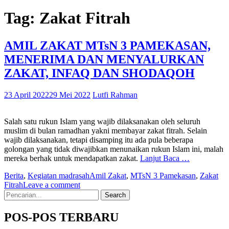
Tag:
Zakat Fitrah
AMIL ZAKAT MTsN 3 PAMEKASAN,
MENERIMA DAN MENYALURKAN
ZAKAT, INFAQ DAN SHODAQOH
23 April 2022
29 Mei 2022
Lutfi Rahman
Salah satu rukun Islam yang wajib dilaksanakan oleh seluruh
muslim di bulan ramadhan yakni membayar zakat fitrah. Selain
wajib dilaksanakan, tetapi disamping itu ada pula beberapa
golongan yang tidak diwajibkan menunaikan rukun Islam ini, malah
mereka berhak untuk mendapatkan zakat.
Lanjut Baca …
Berita
,
Kegiatan madrasah
Amil Zakat
,
MTsN 3 Pamekasan
,
Zakat
Fitrah
Leave a comment
Search
for:
POS-POS TERBARU