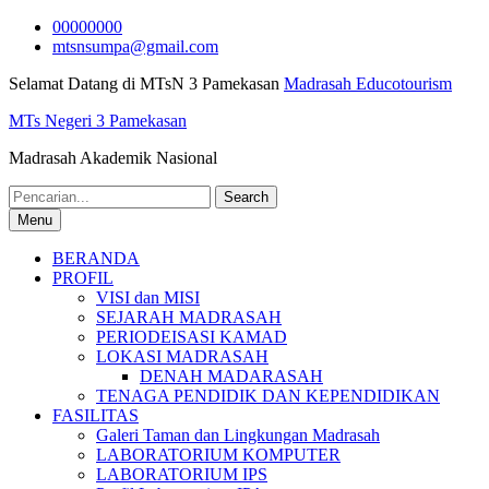
Skip
00000000
to
mtsnsumpa@gmail.com
content
Selamat Datang di MTsN 3 Pamekasan
Madrasah Educotourism
MTs Negeri 3 Pamekasan
Madrasah Akademik Nasional
Search
for:
Menu
BERANDA
PROFIL
VISI dan MISI
SEJARAH MADRASAH
PERIODEISASI KAMAD
LOKASI MADRASAH
DENAH MADARASAH
TENAGA PENDIDIK DAN KEPENDIDIKAN
FASILITAS
Galeri Taman dan Lingkungan Madrasah
LABORATORIUM KOMPUTER
LABORATORIUM IPS