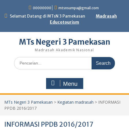
Skip
00000000
mtsnsumpa@gmail.com
to
content
Selamat Datang di MTsN 3 Pamekasan
Madrasah
Educotourism
MTs Negeri 3 Pamekasan
Madrasah Akademik Nasional
Search
for:
Menu
MTs Negeri 3 Pamekasan
>
Kegiatan madrasah
>
INFORMASI
PPDB 2016/2017
INFORMASI PPDB 2016/2017