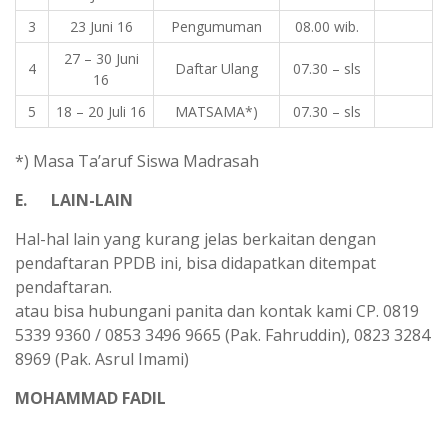
3
23 Juni 16
Pengumuman
08.00 wib.
27 – 30 Juni
4
Daftar Ulang
07.30 – sls
16
5
18 – 20 Juli 16
MATSAMA*)
07.30 – sls
*) Masa Ta’aruf Siswa Madrasah
E. LAIN-LAIN
Hal-hal lain yang kurang jelas berkaitan dengan
pendaftaran PPDB ini, bisa didapatkan ditempat
pendaftaran.
atau bisa hubungani panita dan kontak kami CP. 0819
5339 9360 / 0853 3496 9665 (Pak. Fahruddin), 0823 3284
8969 (Pak. Asrul Imami)
MOHAMMAD FADIL