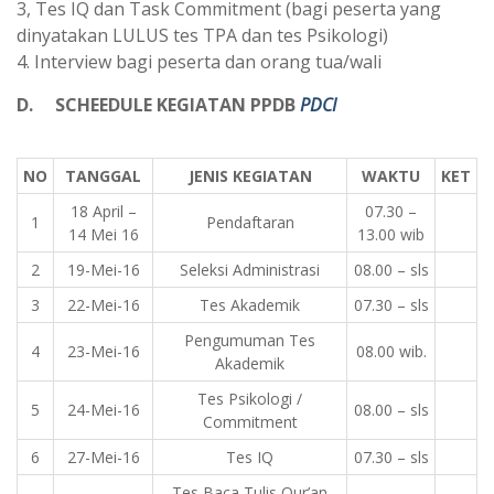
3, Tes IQ dan Task Commitment (bagi peserta yang
dinyatakan LULUS tes TPA dan tes Psikologi)
4. Interview bagi peserta dan orang tua/wali
D. SCHEEDULE KEGIATAN PPDB
PDCI
NO
TANGGAL
JENIS KEGIATAN
WAKTU
KET
18 April –
07.30 –
1
Pendaftaran
14 Mei 16
13.00 wib
2
19-Mei-16
Seleksi Administrasi
08.00 – sls
3
22-Mei-16
Tes Akademik
07.30 – sls
Pengumuman Tes
4
23-Mei-16
08.00 wib.
Akademik
Tes Psikologi /
5
24-Mei-16
08.00 – sls
Commitment
6
27-Mei-16
Tes IQ
07.30 – sls
Tes Baca Tulis Qur’an