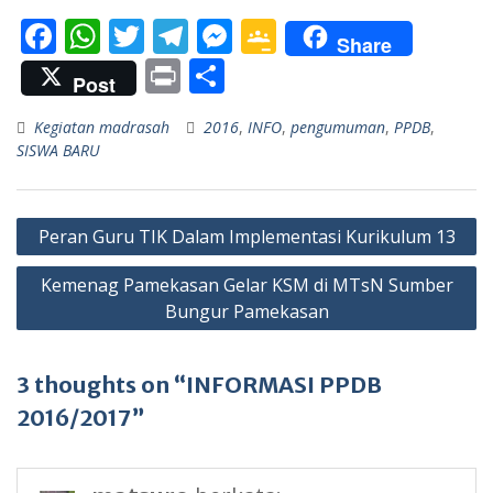
F
W
T
T
M
G
Share
ac
h
w
el
e
o
Pr
S
Post
e
at
itt
e
ss
o
in
h
Kegiatan madrasah
2016
,
INFO
,
pengumuman
,
PPDB
,
b
s
er
gr
e
gl
t
ar
SISWA BARU
o
A
a
n
e
e
o
p
m
g
Cl
Navigasi
k
p
er
as
Peran Guru TIK Dalam Implementasi Kurikulum 13
pos
sr
Kemenag Pamekasan Gelar KSM di MTsN Sumber
o
Bungur Pamekasan
o
m
3 thoughts on “INFORMASI PPDB
2016/2017”