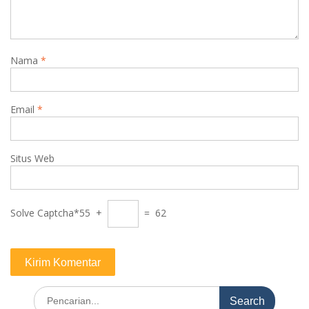
Nama
*
Email
*
Situs Web
Solve Captcha*
55 +
= 62
Search
for: