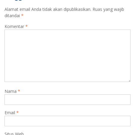
m
Alamat email Anda tidak akan dipublikasikan.
Ruas yang wajib
ditandai
*
Komentar
*
Nama
*
Email
*
Situs Web