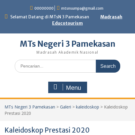
Skip
00000000
mtsnsumpa@gmail.com
to
content
Selamat Datang di MTsN 3 Pamekasan
Madrasah
Educotourism
MTs Negeri 3 Pamekasan
Madrasah Akademik Nasional
Search
for:
Menu
MTs Negeri 3 Pamekasan
>
Galeri
>
kaleidoskop
>
Kaleidoskop
Prestasi 2020
Kaleidoskop Prestasi 2020