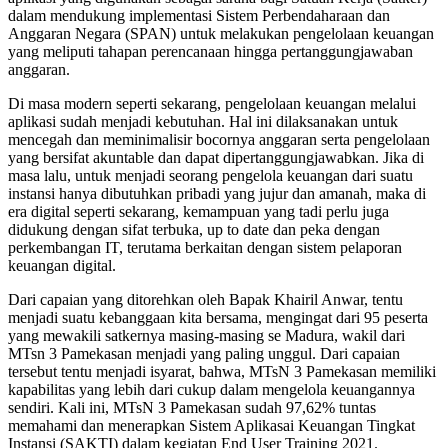
dalam mendukung implementasi Sistem Perbendaharaan dan
Anggaran Negara (SPAN) untuk melakukan pengelolaan keuangan
yang meliputi tahapan perencanaan hingga pertanggungjawaban
anggaran.
Di masa modern seperti sekarang, pengelolaan keuangan melalui
aplikasi sudah menjadi kebutuhan. Hal ini dilaksanakan untuk
mencegah dan meminimalisir bocornya anggaran serta pengelolaan
yang bersifat akuntable dan dapat dipertanggungjawabkan. Jika di
masa lalu, untuk menjadi seorang pengelola keuangan dari suatu
instansi hanya dibutuhkan pribadi yang jujur dan amanah, maka di
era digital seperti sekarang, kemampuan yang tadi perlu juga
didukung dengan sifat terbuka, up to date dan peka dengan
perkembangan IT, terutama berkaitan dengan sistem pelaporan
keuangan digital.
Dari capaian yang ditorehkan oleh Bapak Khairil Anwar, tentu
menjadi suatu kebanggaan kita bersama, mengingat dari 95 peserta
yang mewakili satkernya masing-masing se Madura, wakil dari
MTsn 3 Pamekasan menjadi yang paling unggul. Dari capaian
tersebut tentu menjadi isyarat, bahwa, MTsN 3 Pamekasan memiliki
kapabilitas yang lebih dari cukup dalam mengelola keuangannya
sendiri. Kali ini, MTsN 3 Pamekasan sudah 97,62% tuntas
memahami dan menerapkan Sistem Aplikasai Keuangan Tingkat
Instansi (SAKTI) dalam kegiatan End User Training 2021.