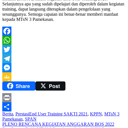
Selanjutnya apa yang sudah dipelajari dan diperoleh dalam kegiatan
training, dapat langsung diterapkan dalam pengelolaan yang
sesunggunya. Semoga capaian ini benar-benar memberi manfaat
kepada MTsN 3 Pamekasan.
Facebook
WhatsApp
Twitter
Telegram
Messenger
Share
Post
Google
Classroom
Print
Berita
,
Prestasi
End User Training SAKTI 2021
,
KPPN
,
MTsN 3
Share
Pamekasan
,
SPAN
Navigasi
PLENO RENCANA KEGIATAN ANGGARAN BOS 2022