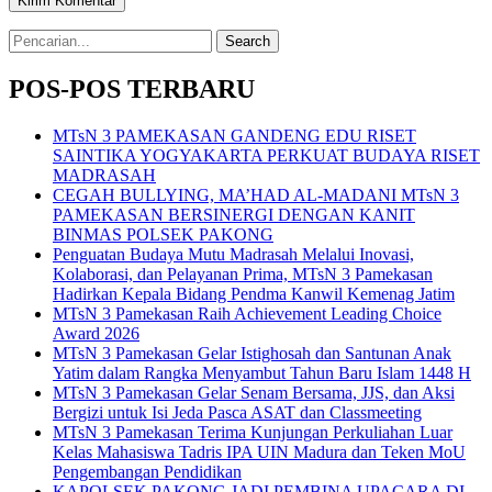
Search
for:
POS-POS TERBARU
MTsN 3 PAMEKASAN GANDENG EDU RISET
SAINTIKA YOGYAKARTA PERKUAT BUDAYA RISET
MADRASAH
CEGAH BULLYING, MA’HAD AL-MADANI MTsN 3
PAMEKASAN BERSINERGI DENGAN KANIT
BINMAS POLSEK PAKONG
Penguatan Budaya Mutu Madrasah Melalui Inovasi,
Kolaborasi, dan Pelayanan Prima, MTsN 3 Pamekasan
Hadirkan Kepala Bidang Pendma Kanwil Kemenag Jatim
MTsN 3 Pamekasan Raih Achievement Leading Choice
Award 2026
MTsN 3 Pamekasan Gelar Istighosah dan Santunan Anak
Yatim dalam Rangka Menyambut Tahun Baru Islam 1448 H
MTsN 3 Pamekasan Gelar Senam Bersama, JJS, dan Aksi
Bergizi untuk Isi Jeda Pasca ASAT dan Classmeeting
MTsN 3 Pamekasan Terima Kunjungan Perkuliahan Luar
Kelas Mahasiswa Tadris IPA UIN Madura dan Teken MoU
Pengembangan Pendidikan
KAPOLSEK PAKONG JADI PEMBINA UPACARA DI