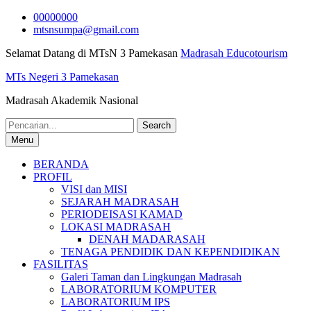
Skip
00000000
to
mtsnsumpa@gmail.com
content
Selamat Datang di MTsN 3 Pamekasan
Madrasah Educotourism
MTs Negeri 3 Pamekasan
Madrasah Akademik Nasional
Search
for:
Menu
BERANDA
PROFIL
VISI dan MISI
SEJARAH MADRASAH
PERIODEISASI KAMAD
LOKASI MADRASAH
DENAH MADARASAH
TENAGA PENDIDIK DAN KEPENDIDIKAN
FASILITAS
Galeri Taman dan Lingkungan Madrasah
LABORATORIUM KOMPUTER
LABORATORIUM IPS