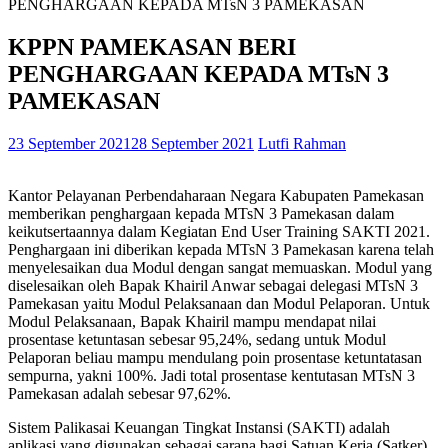
PENGHARGAAN KEPADA MTsN 3 PAMEKASAN
KPPN PAMEKASAN BERI
PENGHARGAAN KEPADA MTsN 3
PAMEKASAN
23 September 2021
28 September 2021
Lutfi Rahman
Kantor Pelayanan Perbendaharaan Negara Kabupaten Pamekasan
memberikan penghargaan kepada MTsN 3 Pamekasan dalam
keikutsertaannya dalam Kegiatan End User Training SAKTI 2021.
Penghargaan ini diberikan kepada MTsN 3 Pamekasan karena telah
menyelesaikan dua Modul dengan sangat memuaskan. Modul yang
diselesaikan oleh Bapak Khairil Anwar sebagai delegasi MTsN 3
Pamekasan yaitu Modul Pelaksanaan dan Modul Pelaporan. Untuk
Modul Pelaksanaan, Bapak Khairil mampu mendapat nilai
prosentase ketuntasan sebesar 95,24%, sedang untuk Modul
Pelaporan beliau mampu mendulang poin prosentase ketuntatasan
sempurna, yakni 100%. Jadi total prosentase kentutasan MTsN 3
Pamekasan adalah sebesar 97,62%.
Sistem Palikasai Keuangan Tingkat Instansi (SAKTI) adalah
aplikasi yang digunakan sebagai sarana bagi Satuan Kerja (Satker)