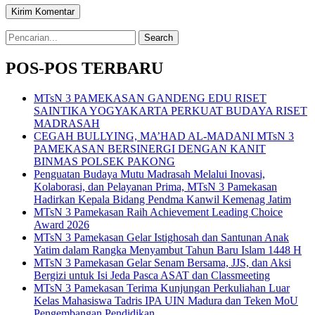
Search
for:
POS-POS TERBARU
MTsN 3 PAMEKASAN GANDENG EDU RISET
SAINTIKA YOGYAKARTA PERKUAT BUDAYA RISET
MADRASAH
CEGAH BULLYING, MA’HAD AL-MADANI MTsN 3
PAMEKASAN BERSINERGI DENGAN KANIT
BINMAS POLSEK PAKONG
Penguatan Budaya Mutu Madrasah Melalui Inovasi,
Kolaborasi, dan Pelayanan Prima, MTsN 3 Pamekasan
Hadirkan Kepala Bidang Pendma Kanwil Kemenag Jatim
MTsN 3 Pamekasan Raih Achievement Leading Choice
Award 2026
MTsN 3 Pamekasan Gelar Istighosah dan Santunan Anak
Yatim dalam Rangka Menyambut Tahun Baru Islam 1448 H
MTsN 3 Pamekasan Gelar Senam Bersama, JJS, dan Aksi
Bergizi untuk Isi Jeda Pasca ASAT dan Classmeeting
MTsN 3 Pamekasan Terima Kunjungan Perkuliahan Luar
Kelas Mahasiswa Tadris IPA UIN Madura dan Teken MoU
Pengembangan Pendidikan