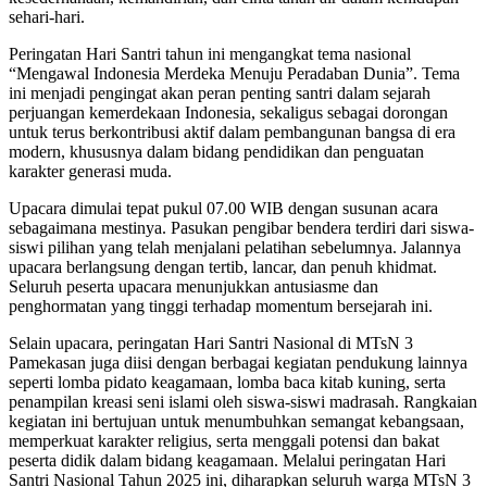
sehari-hari.
Peringatan Hari Santri tahun ini mengangkat tema nasional
“Mengawal Indonesia Merdeka Menuju Peradaban Dunia”. Tema
ini menjadi pengingat akan peran penting santri dalam sejarah
perjuangan kemerdekaan Indonesia, sekaligus sebagai dorongan
untuk terus berkontribusi aktif dalam pembangunan bangsa di era
modern, khususnya dalam bidang pendidikan dan penguatan
karakter generasi muda.
Upacara dimulai tepat pukul 07.00 WIB dengan susunan acara
sebagaimana mestinya. Pasukan pengibar bendera terdiri dari siswa-
siswi pilihan yang telah menjalani pelatihan sebelumnya. Jalannya
upacara berlangsung dengan tertib, lancar, dan penuh khidmat.
Seluruh peserta upacara menunjukkan antusiasme dan
penghormatan yang tinggi terhadap momentum bersejarah ini.
Selain upacara, peringatan Hari Santri Nasional di MTsN 3
Pamekasan juga diisi dengan berbagai kegiatan pendukung lainnya
seperti lomba pidato keagamaan, lomba baca kitab kuning, serta
penampilan kreasi seni islami oleh siswa-siswi madrasah. Rangkaian
kegiatan ini bertujuan untuk menumbuhkan semangat kebangsaan,
memperkuat karakter religius, serta menggali potensi dan bakat
peserta didik dalam bidang keagamaan. Melalui peringatan Hari
Santri Nasional Tahun 2025 ini, diharapkan seluruh warga MTsN 3