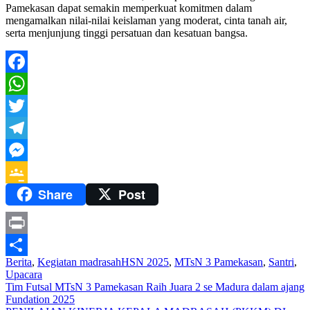
Pamekasan dapat semakin memperkuat komitmen dalam
mengamalkan nilai-nilai keislaman yang moderat, cinta tanah air,
serta menjunjung tinggi persatuan dan kesatuan bangsa.
Facebook
WhatsApp
Twitter
Telegram
Messenger
Share
Post
Google
Classroom
Print
Berita
,
Kegiatan madrasah
HSN 2025
,
MTsN 3 Pamekasan
,
Santri
,
Share
Upacara
Navigasi
Tim Futsal MTsN 3 Pamekasan Raih Juara 2 se Madura dalam ajang
Fundation 2025
pos