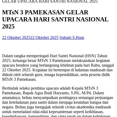
GELAR UPACARA HARI SANTRI NASIONAL 2025
MTsN 3 PAMEKASAN GELAR
UPACARA HARI SANTRI NASIONAL
2025
22 Oktober 2025
22 Oktober 2025
Subairi S.Hum
Dalam rangka memperingati Hari Santri Nasional (HSN) Tahun
2025, keluarga besar MTsN 3 Pamekasan melaksanakan kegiatan
upacara bendera yang berlangsung khidmat pada hari Rabu, tanggal
22 Oktober 2025. Kegiatan ini bertempat di halaman madrasah dan
diikuti oleh seluruh guru, tenaga kependidikan, serta peserta didik
MTsN 3 Pamekasan.
Bertindak selaku pembina upacara adalah Kepala MTsN 3
Pamekasan, Bapak Agus Budi Haryanto, S.Pd., M.Pd. Dalam
amanatnya, beliau menyampaikan pentingnya semangat perjuangan
dan keteladanan para santri dalam menjaga keutuhan bangsa dan
negara. Beliau juga mengajak seluruh civitas akademika madrasah
untuk meneladani nilai-nilai kepesantrenan seperti keikhlasan,
kesederhanaan, kemandirian, dan cinta tanah air dalam kehidupan