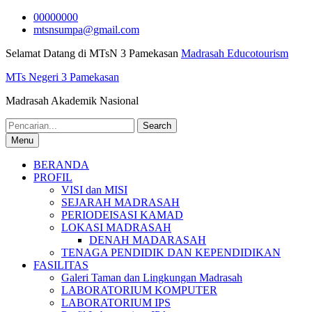
Skip
00000000
to
mtsnsumpa@gmail.com
content
Selamat Datang di MTsN 3 Pamekasan
Madrasah Educotourism
MTs Negeri 3 Pamekasan
Madrasah Akademik Nasional
Search
for:
Menu
BERANDA
PROFIL
VISI dan MISI
SEJARAH MADRASAH
PERIODEISASI KAMAD
LOKASI MADRASAH
DENAH MADARASAH
TENAGA PENDIDIK DAN KEPENDIDIKAN
FASILITAS
Galeri Taman dan Lingkungan Madrasah
LABORATORIUM KOMPUTER
LABORATORIUM IPS