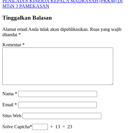
PENILAIAN KINERJA KEPALA MADRASAH (PKKM) DI
MTsN 3 PAMEKASAN
Tinggalkan Balasan
Alamat email Anda tidak akan dipublikasikan.
Ruas yang wajib
ditandai
*
Komentar
*
Nama
*
Email
*
Situs Web
Solve Captcha*
+ 13 = 23