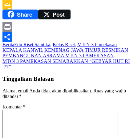
Messenger
Share
Post
Google
Classroom
Print
Berita
Edu Riset Saintika
,
Kelas Riset
,
MTsN 3 Pamekasan
Share
Navigasi
KEPALA KANWIL KEMENAG JAWA TIMUR RESMIKAN
PEMBANGUNAN ASRAMA MTsN 3 PAMEKASAN
pos
MTsN 3 PAMEKASAN SEMARAKKAN “GEBYAR HUT RI
77”
Tinggalkan Balasan
Alamat email Anda tidak akan dipublikasikan.
Ruas yang wajib
ditandai
*
Komentar
*