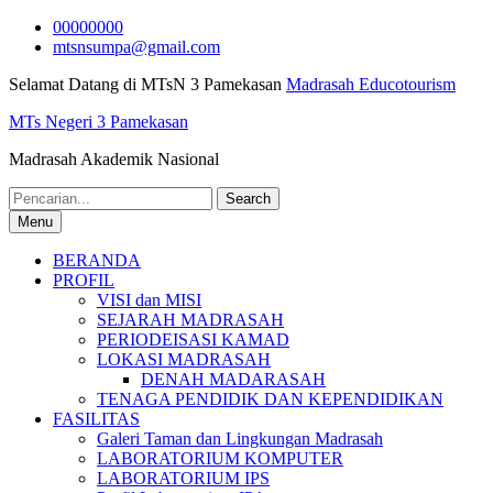
Skip
00000000
to
mtsnsumpa@gmail.com
content
Selamat Datang di MTsN 3 Pamekasan
Madrasah Educotourism
MTs Negeri 3 Pamekasan
Madrasah Akademik Nasional
Search
for:
Menu
BERANDA
PROFIL
VISI dan MISI
SEJARAH MADRASAH
PERIODEISASI KAMAD
LOKASI MADRASAH
DENAH MADARASAH
TENAGA PENDIDIK DAN KEPENDIDIKAN
FASILITAS
Galeri Taman dan Lingkungan Madrasah
LABORATORIUM KOMPUTER
LABORATORIUM IPS