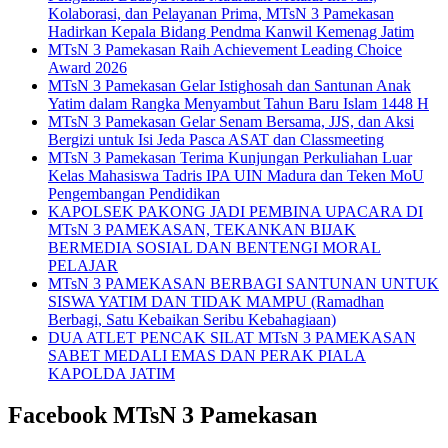
Kolaborasi, dan Pelayanan Prima, MTsN 3 Pamekasan
Hadirkan Kepala Bidang Pendma Kanwil Kemenag Jatim
MTsN 3 Pamekasan Raih Achievement Leading Choice
Award 2026
MTsN 3 Pamekasan Gelar Istighosah dan Santunan Anak
Yatim dalam Rangka Menyambut Tahun Baru Islam 1448 H
MTsN 3 Pamekasan Gelar Senam Bersama, JJS, dan Aksi
Bergizi untuk Isi Jeda Pasca ASAT dan Classmeeting
MTsN 3 Pamekasan Terima Kunjungan Perkuliahan Luar
Kelas Mahasiswa Tadris IPA UIN Madura dan Teken MoU
Pengembangan Pendidikan
KAPOLSEK PAKONG JADI PEMBINA UPACARA DI
MTsN 3 PAMEKASAN, TEKANKAN BIJAK
BERMEDIA SOSIAL DAN BENTENGI MORAL
PELAJAR
MTsN 3 PAMEKASAN BERBAGI SANTUNAN UNTUK
SISWA YATIM DAN TIDAK MAMPU (Ramadhan
Berbagi, Satu Kebaikan Seribu Kebahagiaan)
DUA ATLET PENCAK SILAT MTsN 3 PAMEKASAN
SABET MEDALI EMAS DAN PERAK PIALA
KAPOLDA JATIM
Facebook MTsN 3 Pamekasan