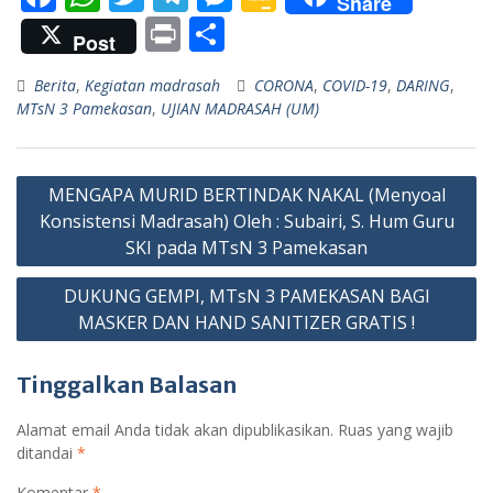
Share
ac
h
w
el
e
o
Pr
S
Post
e
at
itt
e
ss
o
in
h
Berita
,
Kegiatan madrasah
CORONA
,
COVID-19
,
DARING
,
b
s
er
gr
e
gl
t
ar
MTsN 3 Pamekasan
,
UJIAN MADRASAH (UM)
o
A
a
n
e
e
o
p
m
g
Cl
Navigasi
k
p
er
as
MENGAPA MURID BERTINDAK NAKAL (Menyoal
pos
Konsistensi Madrasah) Oleh : Subairi, S. Hum Guru
sr
SKI pada MTsN 3 Pamekasan
o
DUKUNG GEMPI, MTsN 3 PAMEKASAN BAGI
o
MASKER DAN HAND SANITIZER GRATIS !
m
Tinggalkan Balasan
Alamat email Anda tidak akan dipublikasikan.
Ruas yang wajib
ditandai
*
Komentar
*