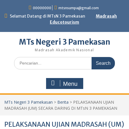
Skip
00000000
mtsnsumpa@gmail.com
to
content
Selamat Datang di MTsN 3 Pamekasan
Madrasah
Educotourism
MTs Negeri 3 Pamekasan
Madrasah Akademik Nasional
Search
for:
Menu
MTs Negeri 3 Pamekasan
>
Berita
>
PELAKSANAAN UJIAN
MADRASAH (UM) SECARA DARING DI MTsN 3 PAMEKASAN
PELAKSANAAN UJIAN MADRASAH (UM)