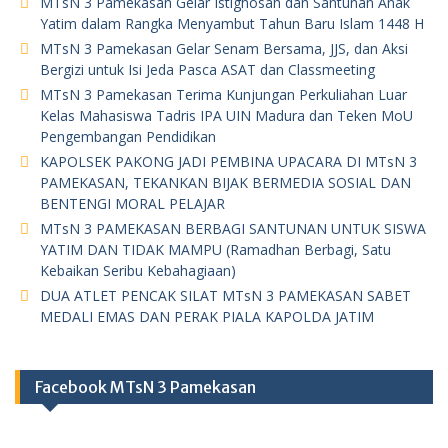
MTsN 3 Pamekasan Gelar Istighosah dan Santunan Anak
Yatim dalam Rangka Menyambut Tahun Baru Islam 1448 H
MTsN 3 Pamekasan Gelar Senam Bersama, JJS, dan Aksi
Bergizi untuk Isi Jeda Pasca ASAT dan Classmeeting
MTsN 3 Pamekasan Terima Kunjungan Perkuliahan Luar
Kelas Mahasiswa Tadris IPA UIN Madura dan Teken MoU
Pengembangan Pendidikan
KAPOLSEK PAKONG JADI PEMBINA UPACARA DI MTsN 3
PAMEKASAN, TEKANKAN BIJAK BERMEDIA SOSIAL DAN
BENTENGI MORAL PELAJAR
MTsN 3 PAMEKASAN BERBAGI SANTUNAN UNTUK SISWA
YATIM DAN TIDAK MAMPU (Ramadhan Berbagi, Satu
Kebaikan Seribu Kebahagiaan)
DUA ATLET PENCAK SILAT MTsN 3 PAMEKASAN SABET
MEDALI EMAS DAN PERAK PIALA KAPOLDA JATIM
Facebook MTsN 3 Pamekasan