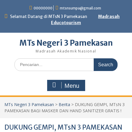
Skip
00000000
mtsnsumpa@gmail.com
to
content
Selamat Datang di MTsN 3 Pamekasan
Madrasah
Educotourism
MTs Negeri 3 Pamekasan
Madrasah Akademik Nasional
Search
for:
Menu
MTs Negeri 3 Pamekasan
>
Berita
>
DUKUNG GEMPI, MTsN 3
PAMEKASAN BAGI MASKER DAN HAND SANITIZER GRATIS !
DUKUNG GEMPI, MTsN 3 PAMEKASAN