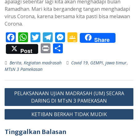
apalagi sebentar lagi kita akan menghadapi bulan
Ramadhan. Mari kita bergandeng tangan menghadapi
virus Corona, karena bersama kita pasti bisa melawan
Corona.
F
W
T
T
M
G
Share
ac
h
w
el
e
o
Pr
S
Post
e
at
itt
e
ss
o
in
h
Berita
,
Kegiatan madrasah
Covid 19
,
GEMPI
,
jawa timur
,
b
s
er
gr
e
gl
t
ar
MTsN 3 Pamekasan
o
A
a
n
e
e
o
p
m
g
Cl
Navigasi
k
p
er
as
PELAKSANAAN UJIAN MADRASAH (UM) SECARA
pos
DARING DI MTsN 3 PAMEKASAN
sr
o
KETIBAN BERKAH TIDAK MUDIK
o
Tinggalkan Balasan
m