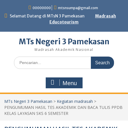
Skip
00000000
mtsnsumpa@gmail.com
to
content
Selamat Datang di MTsN 3 Pamekasan
Madrasah
Educotourism
MTs Negeri 3 Pamekasan
Madrasah Akademik Nasional
Search
for:
Menu
MTs Negeri 3 Pamekasan
>
Kegiatan madrasah
>
PENGUMUMAN HASIL TES AKADEMIK DAN BACA TULIS PPDB
KELAS LAYASAN SKS 6 SEMESTER