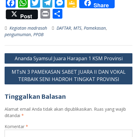
F
W
T
T
M
G
Share
ac
h
w
el
e
o
Pr
S
Post
e
at
itt
e
ss
o
in
h
Kegiatan madrasah
DAFTAR
,
MTS
,
Pamekasan
,
b
s
er
gr
e
gl
t
ar
pengumuman
,
PPDB
o
A
a
n
e
e
o
p
m
g
Cl
Navigasi
k
p
er
as
Ananda Syamsul Juara Harapan 1 KSM Provinsi
pos
sr
MTsN 3 PAMEKASAN SABET JUARA II DAN VOKAL
o
TERBAIK SENI HADROH TINGKAT PROVINSI
o
Tinggalkan Balasan
m
Alamat email Anda tidak akan dipublikasikan.
Ruas yang wajib
ditandai
*
Komentar
*