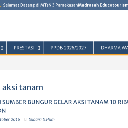
Selamat Datang di MTsN 3 Pamekasan
Madrasah Educotouris
PRESTASI
PPDB 2026/2027
DHARMA WA
:
aksi tanam
 SUMBER BUNGUR GELAR AKSI TANAM 10 RIB
ON
tober 2016
Subairi S.Hum