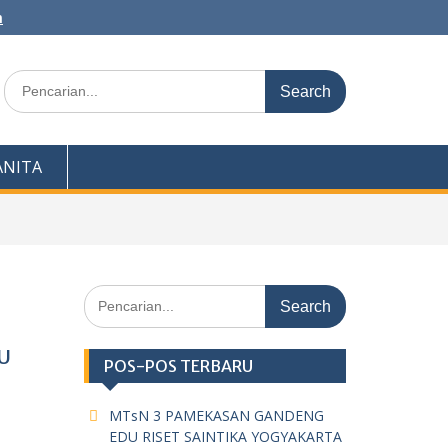
m
Search
for:
NITA
Search
for:
U
POS-POS TERBARU
MTsN 3 PAMEKASAN GANDENG
EDU RISET SAINTIKA YOGYAKARTA