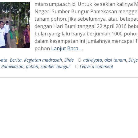
mtsnsumpa.sch.id. Untuk ke sekian kalinya 
Negeri Sumber Bungur Pamekasan menggela
tanam pohon. Jika sebelumnya, atau betepa
dengan Hari Bumi tanggal 22 April 2016 beb
bulan yang lalu hanya berjumlah 1000 pohon
dalam kesempatan ini jumlahnya mencapai 1
pohon
Lanjut Baca …
yata
,
Berita
,
Kegiatan madrasah
,
Slide
adiwiyata
,
aksi tanam
,
Dirj
,
Pamekasan
,
pohon
,
sumber bungur
Leave a comment