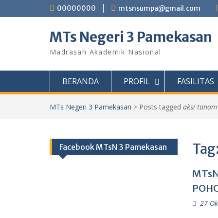
Skip
00000000
mtsnsumpa@gmail.com
to
content
MTs Negeri 3 Pamekasan
Madrasah Akademik Nasional
BERANDA
PROFIL
FASILITAS
MTs Negeri 3 Pamekasan
>
Posts tagged
aksi tanam
Tag
Facebook MTsN 3 Pamekasan
MTsN
POH
27 Ok