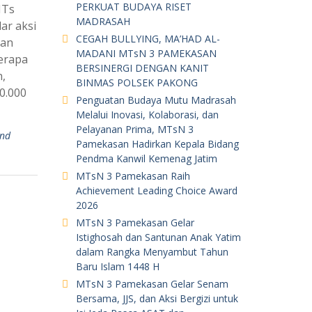
PERKUAT BUDAYA RISET
MTs
MADRASAH
r aksi
CEGAH BULLYING, MA’HAD AL-
tan
MADANI MTsN 3 PAMEKASAN
erapa
BERSINERGI DENGAN KANIT
,
BINMAS POLSEK PAKONG
0.000
Penguatan Budaya Mutu Madrasah
Melalui Inovasi, Kolaborasi, dan
Pelayanan Prima, MTsN 3
end
Pamekasan Hadirkan Kepala Bidang
Pendma Kanwil Kemenag Jatim
MTsN 3 Pamekasan Raih
Achievement Leading Choice Award
2026
MTsN 3 Pamekasan Gelar
Istighosah dan Santunan Anak Yatim
dalam Rangka Menyambut Tahun
Baru Islam 1448 H
MTsN 3 Pamekasan Gelar Senam
Bersama, JJS, dan Aksi Bergizi untuk