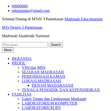
Skip
00000000
to
mtsnsumpa@gmail.com
content
Selamat Datang di MTsN 3 Pamekasan
Madrasah Educotourism
MTs Negeri 3 Pamekasan
Madrasah Akademik Nasional
Search
for:
Menu
BERANDA
PROFIL
VISI dan MISI
SEJARAH MADRASAH
PERIODEISASI KAMAD
LOKASI MADRASAH
DENAH MADARASAH
TENAGA PENDIDIK DAN KEPENDIDIKAN
FASILITAS
Galeri Taman dan Lingkungan Madrasah
LABORATORIUM KOMPUTER
LABORATORIUM IPS