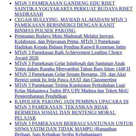
MTsN 3 PAMEKASAN GANDENG EDU RISET
SAINTIKA YOGYAKARTA PERKUAT BUDAYA RISET
MADRASAH
CEGAH BULLYING, MA’HAD AL-MADANI MTsN 3
PAMEKASAN BERSINERGI DENGAN KANIT
BINMAS POLSEK PAKONG
Penguatan Budaya Mutu Madrasah Melalui Inovasi,
Kolaborasi, dan Pelayanan Prima, MTsN 3 Pamekasan
Hadirkan Kepala Bidang Pendma Kanwil Kemenag Jatim
MTsN 3 Pamekasan Raih Achievement Leading Choice
Award 2026
MTsN 3 Pamekasan Gelar Istighosah dan Santunan Anak
Yatim dalam Rangka Menyambut Tahun Baru Islam 1448 H
MTsN 3 Pamekasan Gelar Senam Bersama, JJS, dan Aksi
Bergizi untuk Isi Jeda Pasca ASAT dan Classmeeting
MTsN 3 Pamekasan Terima Kunjungan Perkuliahan Luar
Kelas Mahasiswa Tadris IPA UIN Madura dan Teken MoU
Pengembangan Pendidikan
KAPOLSEK PAKONG JADI PEMBINA UPACARA DI
MTsN 3 PAMEKASAN, TEKANKAN BIJAK
BERMEDIA SOSIAL DAN BENTENGI MORAL
PELAJAR
MTsN 3 PAMEKASAN BERBAGI SANTUNAN UNTUK
SISWA YATIM DAN TIDAK MAMPU (Ramadhan
Berbagi, Satu Kebaikan Seribu Kebahagiaan)