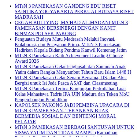
MTsN 3 PAMEKASAN GANDENG EDU RISET
SAINTIKA YOGYAKARTA PERKUAT BUDAYA RISET
MADRASAH
CEGAH BULLYING, MA’HAD AL-MADANI MTsN 3
PAMEKASAN BERSINERGI DENGAN KANIT
BINMAS POLSEK PAKONG
Penguatan Budaya Mutu Madrasah Melalui Inovasi,
Kolaborasi, dan Pelayanan Prima, MTsN 3 Pamekasan
Hadirkan Kepala Bidang Pendma Kanwil Kemenag Jatim
MTsN 3 Pamekasan Raih Achievement Leading Choice
Award 2026
MTsN 3 Pamekasan Gelar Istighosah dan Santunan Anak
Yatim dalam Rangka Menyambut Tahun Baru Islam 1448 H
MTsN 3 Pamekasan Gelar Senam Bersama, JJS, dan Aksi
Bergizi untuk Isi Jeda Pasca ASAT dan Classmeeting
MTsN 3 Pamekasan Terima Kunjungan Perkuliahan Luar
Kelas Mahasiswa Tadris IPA UIN Madura dan Teken MoU
Pengembangan Pendidikan
KAPOLSEK PAKONG JADI PEMBINA UPACARA DI
MTsN 3 PAMEKASAN, TEKANKAN BIJAK
BERMEDIA SOSIAL DAN BENTENGI MORAL
PELAJAR
MTsN 3 PAMEKASAN BERBAGI SANTUNAN UNTUK
SISWA YATIM DAN TIDAK MAMPU (Ramadhan