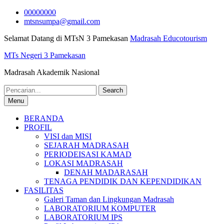
Skip
00000000
to
mtsnsumpa@gmail.com
content
Selamat Datang di MTsN 3 Pamekasan
Madrasah Educotourism
MTs Negeri 3 Pamekasan
Madrasah Akademik Nasional
Search
for:
Menu
BERANDA
PROFIL
VISI dan MISI
SEJARAH MADRASAH
PERIODEISASI KAMAD
LOKASI MADRASAH
DENAH MADARASAH
TENAGA PENDIDIK DAN KEPENDIDIKAN
FASILITAS
Galeri Taman dan Lingkungan Madrasah
LABORATORIUM KOMPUTER
LABORATORIUM IPS