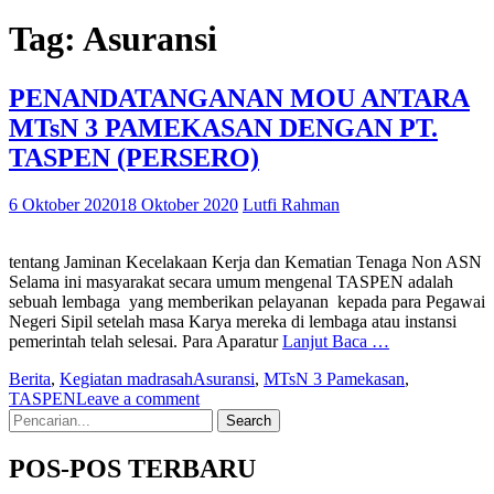
Tag:
Asuransi
PENANDATANGANAN MOU ANTARA
MTsN 3 PAMEKASAN DENGAN PT.
TASPEN (PERSERO)
6 Oktober 2020
18 Oktober 2020
Lutfi Rahman
tentang Jaminan Kecelakaan Kerja dan Kematian Tenaga Non ASN
Selama ini masyarakat secara umum mengenal TASPEN adalah
sebuah lembaga yang memberikan pelayanan kepada para Pegawai
Negeri Sipil setelah masa Karya mereka di lembaga atau instansi
pemerintah telah selesai. Para Aparatur
Lanjut Baca …
Berita
,
Kegiatan madrasah
Asuransi
,
MTsN 3 Pamekasan
,
TASPEN
Leave a comment
Search
for:
POS-POS TERBARU