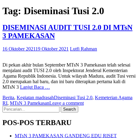
Tag:
Diseminasi Tusi 2.0
DISEMINASI AUDIT TUSI 2.0 DI MTsN
3 PAMEKASAN
16 Oktober 2021
19 Oktober 2021
Lutfi Rahman
Di pekan akhir bulan September MTsN 3 Pamekasan telah selesai
menjalani audit TUSI 2.0 oleh Inspektorat Jenderal Kementerian
Agama Republik Indonesia. Untuk wilayah Madura, audit Tusi versi
2.0 merupakan hal baru, dan ini baru diterapkan pertama kali di
MTsN 3
Lanjut Baca …
Berita
,
Kegiatan madrasah
Diseminasi Tusi 2.0
,
Kemeterian Agama
RI
,
MTsN 3 Pamekasan
Leave a comment
Search
for:
POS-POS TERBARU
MTsN 3 PAMEKASAN GANDENG EDU RISET