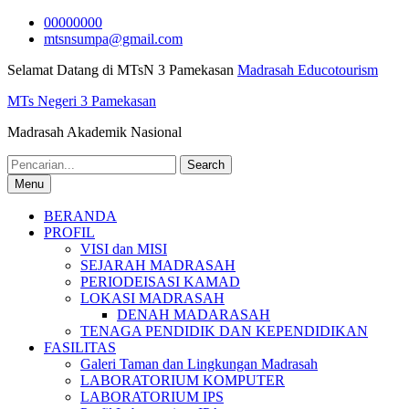
Skip
00000000
to
mtsnsumpa@gmail.com
content
Selamat Datang di MTsN 3 Pamekasan
Madrasah Educotourism
MTs Negeri 3 Pamekasan
Madrasah Akademik Nasional
Search
for:
Menu
BERANDA
PROFIL
VISI dan MISI
SEJARAH MADRASAH
PERIODEISASI KAMAD
LOKASI MADRASAH
DENAH MADARASAH
TENAGA PENDIDIK DAN KEPENDIDIKAN
FASILITAS
Galeri Taman dan Lingkungan Madrasah
LABORATORIUM KOMPUTER
LABORATORIUM IPS