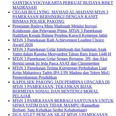
SAINTIKA YOGYAKARTA PERKUAT BUDAYA RISET
MADRASAH
CEGAH BULLYING, MA’HAD AL-MADANI MTsN 3
PAMEKASAN BERSINERGI DENGAN KANIT
BINMAS POLSEK PAKONG
Penguatan Budaya Mutu Madrasah Melalui Inovasi,
Kolaborasi, dan Pelayanan Prima, MTsN 3 Pamekasan
Hadirkan Kepala Bidang Pendma Kanwil Kemenag Jatim
MTsN 3 Pamekasan Raih Achievement Leading Choice
Award 2026
MTsN 3 Pamekasan Gelar Istighosah dan Santunan Anak
Yatim dalam Rangka Menyambut Tahun Baru Islam 1448 H
MTsN 3 Pamekasan Gelar Senam Bersama, JJS, dan Aksi
Bergizi untuk Isi Jeda Pasca ASAT dan Classmeeting
MTsN 3 Pamekasan Terima Kunjungan Perkuliahan Luar
Kelas Mahasiswa Tadris IPA UIN Madura dan Teken MoU
Pengembangan Pendidikan
KAPOLSEK PAKONG JADI PEMBINA UPACARA DI
MTsN 3 PAMEKASAN, TEKANKAN BIJAK
BERMEDIA SOSIAL DAN BENTENGI MORAL
PELAJAR
MTsN 3 PAMEKASAN BERBAGI SANTUNAN UNTUK
SISWA YATIM DAN TIDAK MAMPU (Ramadhan
Berbagi, Satu Kebaikan Seribu Kebahagiaan)
DUA ATLET PENCAK SILAT MTsN 3 PAMEKASAN