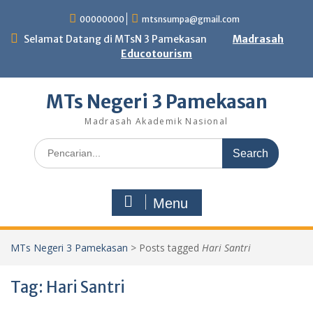
Skip
00000000
mtsnsumpa@gmail.com
to
content
Selamat Datang di MTsN 3 Pamekasan
Madrasah
Educotourism
MTs Negeri 3 Pamekasan
Madrasah Akademik Nasional
Search
for:
Menu
MTs Negeri 3 Pamekasan
>
Posts tagged
Hari Santri
Tag:
Hari Santri