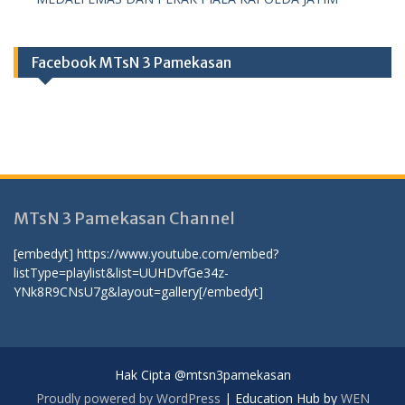
Facebook MTsN 3 Pamekasan
MTsN 3 Pamekasan Channel
[embedyt] https://www.youtube.com/embed?
listType=playlist&list=UUHDvfGe34z-
YNk8R9CNsU7g&layout=gallery[/embedyt]
Hak Cipta @mtsn3pamekasan
Proudly powered by WordPress
|
Education Hub by
WEN