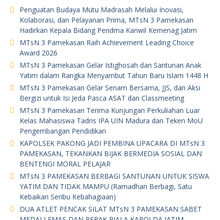
Penguatan Budaya Mutu Madrasah Melalui Inovasi,
Kolaborasi, dan Pelayanan Prima, MTsN 3 Pamekasan
Hadirkan Kepala Bidang Pendma Kanwil Kemenag Jatim
MTsN 3 Pamekasan Raih Achievement Leading Choice
Award 2026
MTsN 3 Pamekasan Gelar Istighosah dan Santunan Anak
Yatim dalam Rangka Menyambut Tahun Baru Islam 1448 H
MTsN 3 Pamekasan Gelar Senam Bersama, JJS, dan Aksi
Bergizi untuk Isi Jeda Pasca ASAT dan Classmeeting
MTsN 3 Pamekasan Terima Kunjungan Perkuliahan Luar
Kelas Mahasiswa Tadris IPA UIN Madura dan Teken MoU
Pengembangan Pendidikan
KAPOLSEK PAKONG JADI PEMBINA UPACARA DI MTsN 3
PAMEKASAN, TEKANKAN BIJAK BERMEDIA SOSIAL DAN
BENTENGI MORAL PELAJAR
MTsN 3 PAMEKASAN BERBAGI SANTUNAN UNTUK SISWA
YATIM DAN TIDAK MAMPU (Ramadhan Berbagi, Satu
Kebaikan Seribu Kebahagiaan)
DUA ATLET PENCAK SILAT MTsN 3 PAMEKASAN SABET
MEDALI EMAS DAN PERAK PIALA KAPOLDA JATIM