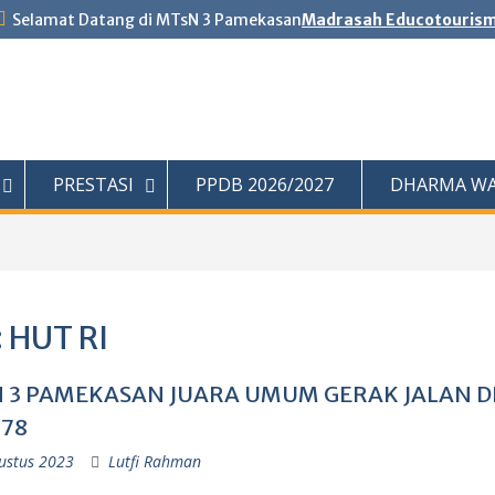
Selamat Datang di MTsN 3 Pamekasan
Madrasah Educotouris
PRESTASI
PPDB 2026/2027
DHARMA WA
:
HUT RI
 3 PAMEKASAN JUARA UMUM GERAK JALAN D
 78
ustus 2023
Lutfi Rahman