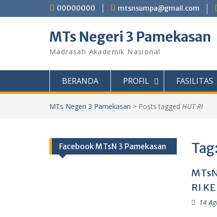
Skip
00000000
mtsnsumpa@gmail.com
to
content
MTs Negeri 3 Pamekasan
Madrasah Akademik Nasional
BERANDA
PROFIL
FASILITAS
MTs Negeri 3 Pamekasan
>
Posts tagged
HUT RI
Tag
Facebook MTsN 3 Pamekasan
MTsN
RI KE
14 Ag