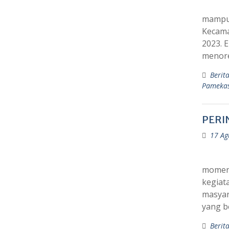
mampu 
Kecama
2023. 
menore
Berit
Pameka
PERI
17 Ag
momen 
kegiata
masyar
yang b
Berit