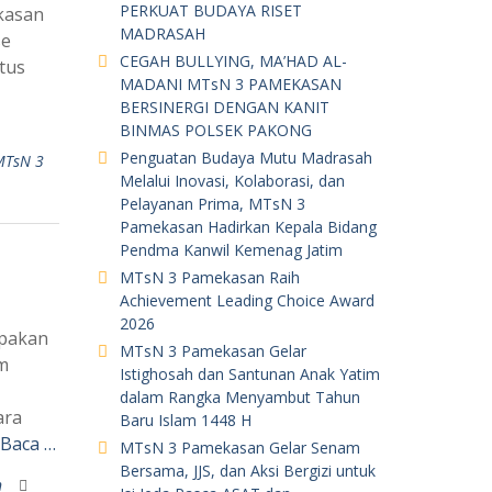
PERKUAT BUDAYA RISET
kasan
MADRASAH
se
CEGAH BULLYING, MA’HAD AL-
tus
MADANI MTsN 3 PAMEKASAN
BERSINERGI DENGAN KANIT
BINMAS POLSEK PAKONG
Penguatan Budaya Mutu Madrasah
MTsN 3
Melalui Inovasi, Kolaborasi, dan
Pelayanan Prima, MTsN 3
Pamekasan Hadirkan Kepala Bidang
Pendma Kanwil Kemenag Jatim
MTsN 3 Pamekasan Raih
Achievement Leading Choice Award
2026
upakan
MTsN 3 Pamekasan Gelar
m
Istighosah dan Santunan Anak Yatim
dalam Rangka Menyambut Tahun
ara
Baru Islam 1448 H
 Baca …
MTsN 3 Pamekasan Gelar Senam
Bersama, JJS, dan Aksi Bergizi untuk
n