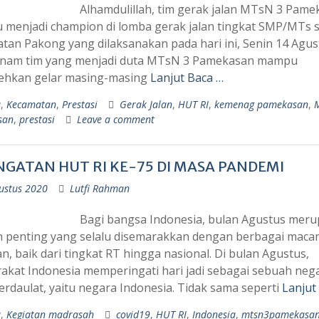
Alhamdulillah, tim gerak jalan MTsN 3 Pame
menjadi champion di lomba gerak jalan tingkat SMP/MTs 
tan Pakong yang dilaksanakan pada hari ini, Senin 14 Agus
Enam tim yang menjadi duta MTsN 3 Pamekasan mampu
hkan gelar masing-masing
Lanjut Baca …
a
,
Kecamatan
,
Prestasi
Gerak Jalan
,
HUT RI
,
kemenag pamekasan
,
san
,
prestasi
Leave a comment
NGATAN HUT RI KE-75 DI MASA PANDEMI
ustus 2020
Lutfi Rahman
Bagi bangsa Indonesia, bulan Agustus mer
penting yang selalu disemarakkan dengan berbagai maca
n, baik dari tingkat RT hingga nasional. Di bulan Agustus,
akat Indonesia memperingati hari jadi sebagai sebuah neg
erdaulat, yaitu negara Indonesia. Tidak sama seperti
Lanjut
a
,
Kegiatan madrasah
covid19
,
HUT RI
,
Indonesia
,
mtsn3pamekasa