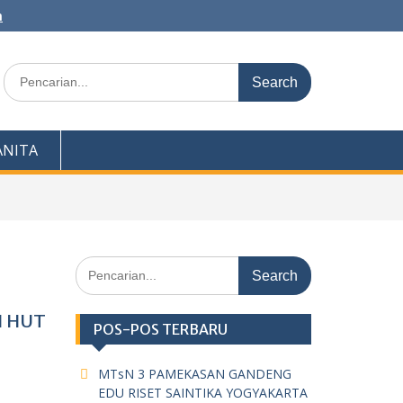
m
Search
for:
NITA
Search
for:
I HUT
POS-POS TERBARU
MTsN 3 PAMEKASAN GANDENG
EDU RISET SAINTIKA YOGYAKARTA