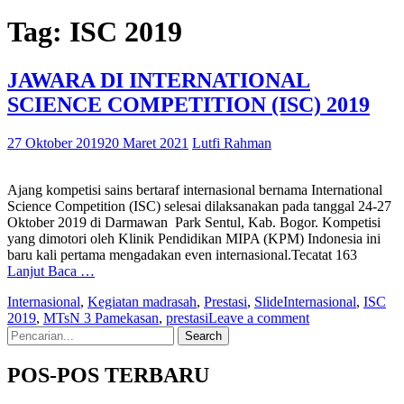
Tag:
ISC 2019
JAWARA DI INTERNATIONAL
SCIENCE COMPETITION (ISC) 2019
27 Oktober 2019
20 Maret 2021
Lutfi Rahman
Ajang kompetisi sains bertaraf internasional bernama International
Science Competition (ISC) selesai dilaksanakan pada tanggal 24-27
Oktober 2019 di Darmawan Park Sentul, Kab. Bogor. Kompetisi
yang dimotori oleh Klinik Pendidikan MIPA (KPM) Indonesia ini
baru kali pertama mengadakan even internasional.Tecatat 163
Lanjut Baca …
Internasional
,
Kegiatan madrasah
,
Prestasi
,
Slide
Internasional
,
ISC
2019
,
MTsN 3 Pamekasan
,
prestasi
Leave a comment
Search
for:
POS-POS TERBARU