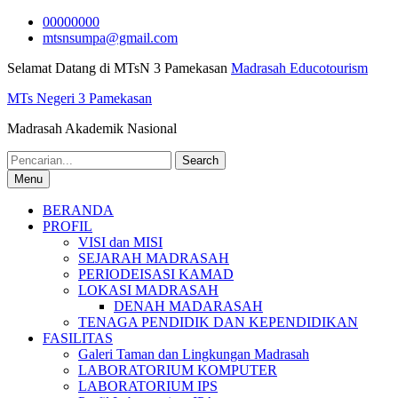
Skip
00000000
to
mtsnsumpa@gmail.com
content
Selamat Datang di MTsN 3 Pamekasan
Madrasah Educotourism
MTs Negeri 3 Pamekasan
Madrasah Akademik Nasional
Search
for:
Menu
BERANDA
PROFIL
VISI dan MISI
SEJARAH MADRASAH
PERIODEISASI KAMAD
LOKASI MADRASAH
DENAH MADARASAH
TENAGA PENDIDIK DAN KEPENDIDIKAN
FASILITAS
Galeri Taman dan Lingkungan Madrasah
LABORATORIUM KOMPUTER
LABORATORIUM IPS