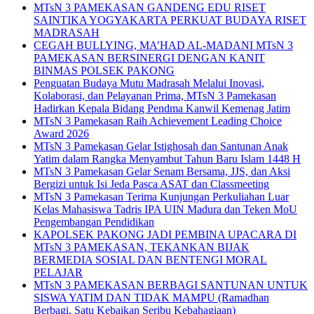
MTsN 3 PAMEKASAN GANDENG EDU RISET
SAINTIKA YOGYAKARTA PERKUAT BUDAYA RISET
MADRASAH
CEGAH BULLYING, MA’HAD AL-MADANI MTsN 3
PAMEKASAN BERSINERGI DENGAN KANIT
BINMAS POLSEK PAKONG
Penguatan Budaya Mutu Madrasah Melalui Inovasi,
Kolaborasi, dan Pelayanan Prima, MTsN 3 Pamekasan
Hadirkan Kepala Bidang Pendma Kanwil Kemenag Jatim
MTsN 3 Pamekasan Raih Achievement Leading Choice
Award 2026
MTsN 3 Pamekasan Gelar Istighosah dan Santunan Anak
Yatim dalam Rangka Menyambut Tahun Baru Islam 1448 H
MTsN 3 Pamekasan Gelar Senam Bersama, JJS, dan Aksi
Bergizi untuk Isi Jeda Pasca ASAT dan Classmeeting
MTsN 3 Pamekasan Terima Kunjungan Perkuliahan Luar
Kelas Mahasiswa Tadris IPA UIN Madura dan Teken MoU
Pengembangan Pendidikan
KAPOLSEK PAKONG JADI PEMBINA UPACARA DI
MTsN 3 PAMEKASAN, TEKANKAN BIJAK
BERMEDIA SOSIAL DAN BENTENGI MORAL
PELAJAR
MTsN 3 PAMEKASAN BERBAGI SANTUNAN UNTUK
SISWA YATIM DAN TIDAK MAMPU (Ramadhan
Berbagi, Satu Kebaikan Seribu Kebahagiaan)