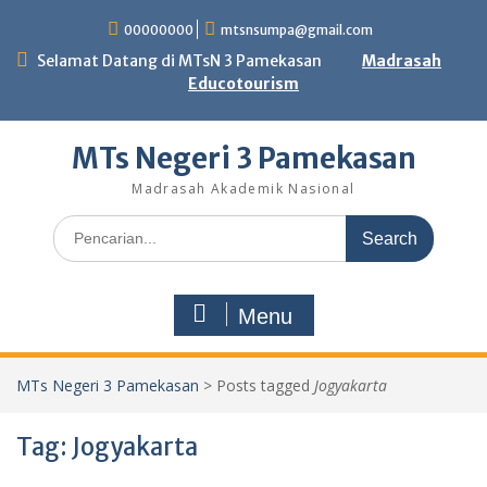
Skip
00000000
mtsnsumpa@gmail.com
to
content
Selamat Datang di MTsN 3 Pamekasan
Madrasah
Educotourism
MTs Negeri 3 Pamekasan
Madrasah Akademik Nasional
Search
for:
Menu
MTs Negeri 3 Pamekasan
>
Posts tagged
Jogyakarta
Tag:
Jogyakarta