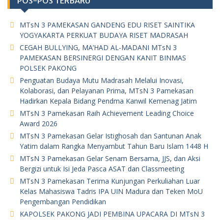
POS-POS TERBARU
MTsN 3 PAMEKASAN GANDENG EDU RISET SAINTIKA
YOGYAKARTA PERKUAT BUDAYA RISET MADRASAH
CEGAH BULLYING, MA’HAD AL-MADANI MTsN 3
PAMEKASAN BERSINERGI DENGAN KANIT BINMAS
POLSEK PAKONG
Penguatan Budaya Mutu Madrasah Melalui Inovasi,
Kolaborasi, dan Pelayanan Prima, MTsN 3 Pamekasan
Hadirkan Kepala Bidang Pendma Kanwil Kemenag Jatim
MTsN 3 Pamekasan Raih Achievement Leading Choice
Award 2026
MTsN 3 Pamekasan Gelar Istighosah dan Santunan Anak
Yatim dalam Rangka Menyambut Tahun Baru Islam 1448 H
MTsN 3 Pamekasan Gelar Senam Bersama, JJS, dan Aksi
Bergizi untuk Isi Jeda Pasca ASAT dan Classmeeting
MTsN 3 Pamekasan Terima Kunjungan Perkuliahan Luar
Kelas Mahasiswa Tadris IPA UIN Madura dan Teken MoU
Pengembangan Pendidikan
KAPOLSEK PAKONG JADI PEMBINA UPACARA DI MTsN 3