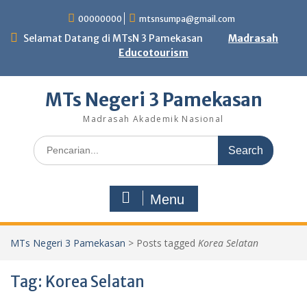
Skip
00000000
mtsnsumpa@gmail.com
to
content
Selamat Datang di MTsN 3 Pamekasan
Madrasah
Educotourism
MTs Negeri 3 Pamekasan
Madrasah Akademik Nasional
Search
for:
Menu
MTs Negeri 3 Pamekasan
>
Posts tagged
Korea Selatan
Tag:
Korea Selatan