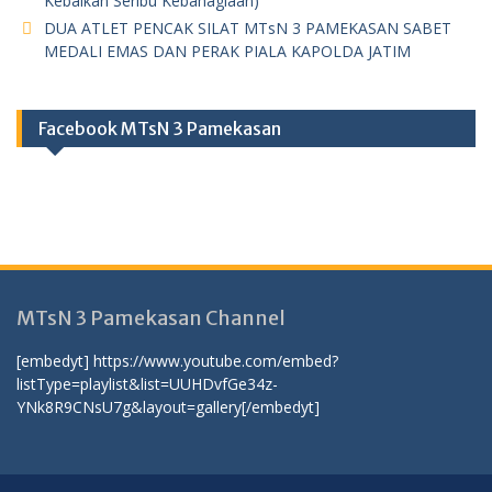
Kebaikan Seribu Kebahagiaan)
DUA ATLET PENCAK SILAT MTsN 3 PAMEKASAN SABET
MEDALI EMAS DAN PERAK PIALA KAPOLDA JATIM
Facebook MTsN 3 Pamekasan
MTsN 3 Pamekasan Channel
[embedyt] https://www.youtube.com/embed?
listType=playlist&list=UUHDvfGe34z-
YNk8R9CNsU7g&layout=gallery[/embedyt]