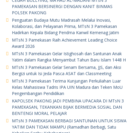
CEGAH BULLYING, MA’HAD AL-MADANI MTsN 3
PAMEKASAN BERSINERGI DENGAN KANIT BINMAS
POLSEK PAKONG
Penguatan Budaya Mutu Madrasah Melalui Inovasi,
Kolaborasi, dan Pelayanan Prima, MTsN 3 Pamekasan
Hadirkan Kepala Bidang Pendma Kanwil Kemenag Jatim
MTsN 3 Pamekasan Raih Achievement Leading Choice
Award 2026
MTsN 3 Pamekasan Gelar Istighosah dan Santunan Anak
Yatim dalam Rangka Menyambut Tahun Baru Islam 1448 H
MTsN 3 Pamekasan Gelar Senam Bersama, JJS, dan Aksi
Bergizi untuk Isi Jeda Pasca ASAT dan Classmeeting
MTsN 3 Pamekasan Terima Kunjungan Perkuliahan Luar
Kelas Mahasiswa Tadris IPA UIN Madura dan Teken MoU
Pengembangan Pendidikan
KAPOLSEK PAKONG JADI PEMBINA UPACARA DI MTsN 3
PAMEKASAN, TEKANKAN BIJAK BERMEDIA SOSIAL DAN
BENTENGI MORAL PELAJAR
MTsN 3 PAMEKASAN BERBAGI SANTUNAN UNTUK SISWA
YATIM DAN TIDAK MAMPU (Ramadhan Berbagi, Satu