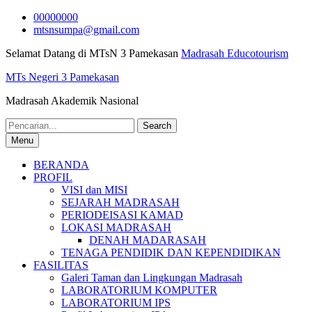
Skip
00000000
to
mtsnsumpa@gmail.com
content
Selamat Datang di MTsN 3 Pamekasan
Madrasah Educotourism
MTs Negeri 3 Pamekasan
Madrasah Akademik Nasional
Search
for:
Menu
BERANDA
PROFIL
VISI dan MISI
SEJARAH MADRASAH
PERIODEISASI KAMAD
LOKASI MADRASAH
DENAH MADARASAH
TENAGA PENDIDIK DAN KEPENDIDIKAN
FASILITAS
Galeri Taman dan Lingkungan Madrasah
LABORATORIUM KOMPUTER
LABORATORIUM IPS