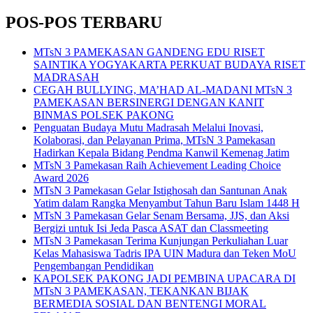
for:
POS-POS TERBARU
MTsN 3 PAMEKASAN GANDENG EDU RISET
SAINTIKA YOGYAKARTA PERKUAT BUDAYA RISET
MADRASAH
CEGAH BULLYING, MA’HAD AL-MADANI MTsN 3
PAMEKASAN BERSINERGI DENGAN KANIT
BINMAS POLSEK PAKONG
Penguatan Budaya Mutu Madrasah Melalui Inovasi,
Kolaborasi, dan Pelayanan Prima, MTsN 3 Pamekasan
Hadirkan Kepala Bidang Pendma Kanwil Kemenag Jatim
MTsN 3 Pamekasan Raih Achievement Leading Choice
Award 2026
MTsN 3 Pamekasan Gelar Istighosah dan Santunan Anak
Yatim dalam Rangka Menyambut Tahun Baru Islam 1448 H
MTsN 3 Pamekasan Gelar Senam Bersama, JJS, dan Aksi
Bergizi untuk Isi Jeda Pasca ASAT dan Classmeeting
MTsN 3 Pamekasan Terima Kunjungan Perkuliahan Luar
Kelas Mahasiswa Tadris IPA UIN Madura dan Teken MoU
Pengembangan Pendidikan
KAPOLSEK PAKONG JADI PEMBINA UPACARA DI
MTsN 3 PAMEKASAN, TEKANKAN BIJAK
BERMEDIA SOSIAL DAN BENTENGI MORAL