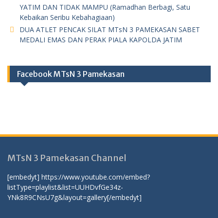
YATIM DAN TIDAK MAMPU (Ramadhan Berbagi, Satu
Kebaikan Seribu Kebahagiaan)
DUA ATLET PENCAK SILAT MTsN 3 PAMEKASAN SABET
MEDALI EMAS DAN PERAK PIALA KAPOLDA JATIM
Facebook MTsN 3 Pamekasan
MTsN 3 Pamekasan Channel
[embedyt] https://www.youtube.com/embed?
listType=playlist&list=UUHDvfGe34z-
YNk8R9CNsU7g&layout=gallery[/embedyt]