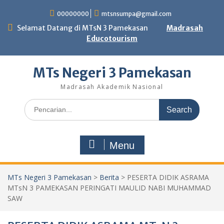
Skip
00000000
mtsnsumpa@gmail.com
to
content
Selamat Datang di MTsN 3 Pamekasan
Madrasah
Educotourism
MTs Negeri 3 Pamekasan
Madrasah Akademik Nasional
Search
for:
Menu
MTs Negeri 3 Pamekasan
>
Berita
>
PESERTA DIDIK ASRAMA
MTsN 3 PAMEKASAN PERINGATI MAULID NABI MUHAMMAD
SAW