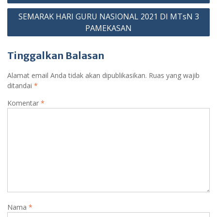
sr
o
SEMARAK HARI GURU NASIONAL 2021 DI MTsN 3
PAMEKASAN
o
m
Tinggalkan Balasan
Alamat email Anda tidak akan dipublikasikan.
Ruas yang wajib
ditandai
*
Komentar
*
Nama
*