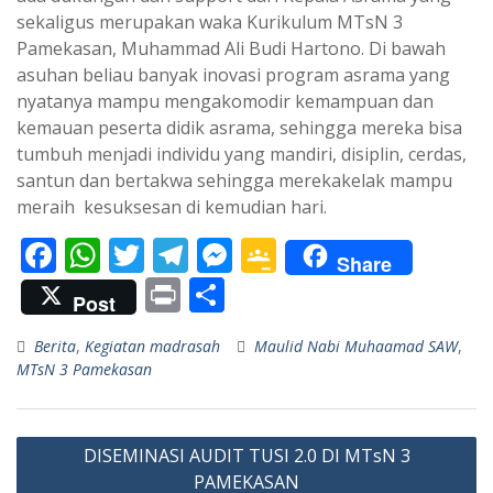
sekaligus merupakan waka Kurikulum MTsN 3
Pamekasan, Muhammad Ali Budi Hartono. Di bawah
asuhan beliau banyak inovasi program asrama yang
nyatanya mampu mengakomodir kemampuan dan
kemauan peserta didik asrama, sehingga mereka bisa
tumbuh menjadi individu yang mandiri, disiplin, cerdas,
santun dan bertakwa sehingga merekakelak mampu
meraih kesuksesan di kemudian hari.
F
W
T
T
M
G
Share
ac
h
w
el
e
o
Pr
S
Post
e
at
itt
e
ss
o
in
h
Berita
,
Kegiatan madrasah
Maulid Nabi Muhaamad SAW
,
b
s
er
gr
e
gl
t
ar
MTsN 3 Pamekasan
o
A
a
n
e
e
o
p
m
g
Cl
Navigasi
k
p
er
as
DISEMINASI AUDIT TUSI 2.0 DI MTsN 3
pos
PAMEKASAN