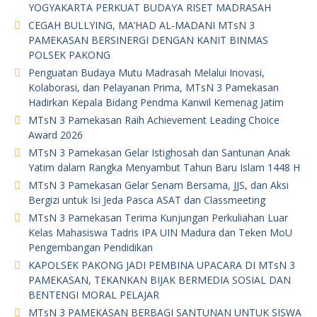
YOGYAKARTA PERKUAT BUDAYA RISET MADRASAH
CEGAH BULLYING, MA’HAD AL-MADANI MTsN 3
PAMEKASAN BERSINERGI DENGAN KANIT BINMAS
POLSEK PAKONG
Penguatan Budaya Mutu Madrasah Melalui Inovasi,
Kolaborasi, dan Pelayanan Prima, MTsN 3 Pamekasan
Hadirkan Kepala Bidang Pendma Kanwil Kemenag Jatim
MTsN 3 Pamekasan Raih Achievement Leading Choice
Award 2026
MTsN 3 Pamekasan Gelar Istighosah dan Santunan Anak
Yatim dalam Rangka Menyambut Tahun Baru Islam 1448 H
MTsN 3 Pamekasan Gelar Senam Bersama, JJS, dan Aksi
Bergizi untuk Isi Jeda Pasca ASAT dan Classmeeting
MTsN 3 Pamekasan Terima Kunjungan Perkuliahan Luar
Kelas Mahasiswa Tadris IPA UIN Madura dan Teken MoU
Pengembangan Pendidikan
KAPOLSEK PAKONG JADI PEMBINA UPACARA DI MTsN 3
PAMEKASAN, TEKANKAN BIJAK BERMEDIA SOSIAL DAN
BENTENGI MORAL PELAJAR
MTsN 3 PAMEKASAN BERBAGI SANTUNAN UNTUK SISWA