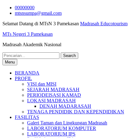
Skip
00000000
to
mtsnsumpa@gmail.com
content
Selamat Datang di MTsN 3 Pamekasan
Madrasah Educotourism
MTs Negeri 3 Pamekasan
Madrasah Akademik Nasional
Search
for:
Menu
BERANDA
PROFIL
VISI dan MISI
SEJARAH MADRASAH
PERIODEISASI KAMAD
LOKASI MADRASAH
DENAH MADARASAH
TENAGA PENDIDIK DAN KEPENDIDIKAN
FASILITAS
Galeri Taman dan Lingkungan Madrasah
LABORATORIUM KOMPUTER
LABORATORIUM IPS