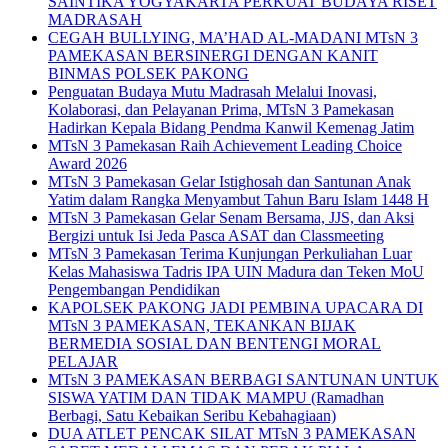
SAINTIKA YOGYAKARTA PERKUAT BUDAYA RISET
MADRASAH
CEGAH BULLYING, MA’HAD AL-MADANI MTsN 3
PAMEKASAN BERSINERGI DENGAN KANIT
BINMAS POLSEK PAKONG
Penguatan Budaya Mutu Madrasah Melalui Inovasi,
Kolaborasi, dan Pelayanan Prima, MTsN 3 Pamekasan
Hadirkan Kepala Bidang Pendma Kanwil Kemenag Jatim
MTsN 3 Pamekasan Raih Achievement Leading Choice
Award 2026
MTsN 3 Pamekasan Gelar Istighosah dan Santunan Anak
Yatim dalam Rangka Menyambut Tahun Baru Islam 1448 H
MTsN 3 Pamekasan Gelar Senam Bersama, JJS, dan Aksi
Bergizi untuk Isi Jeda Pasca ASAT dan Classmeeting
MTsN 3 Pamekasan Terima Kunjungan Perkuliahan Luar
Kelas Mahasiswa Tadris IPA UIN Madura dan Teken MoU
Pengembangan Pendidikan
KAPOLSEK PAKONG JADI PEMBINA UPACARA DI
MTsN 3 PAMEKASAN, TEKANKAN BIJAK
BERMEDIA SOSIAL DAN BENTENGI MORAL
PELAJAR
MTsN 3 PAMEKASAN BERBAGI SANTUNAN UNTUK
SISWA YATIM DAN TIDAK MAMPU (Ramadhan
Berbagi, Satu Kebaikan Seribu Kebahagiaan)
DUA ATLET PENCAK SILAT MTsN 3 PAMEKASAN