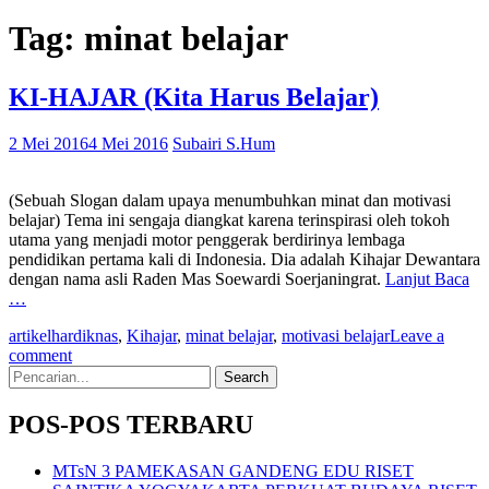
Tag:
minat belajar
KI-HAJAR (Kita Harus Belajar)
2 Mei 2016
4 Mei 2016
Subairi S.Hum
(Sebuah Slogan dalam upaya menumbuhkan minat dan motivasi
belajar) Tema ini sengaja diangkat karena terinspirasi oleh tokoh
utama yang menjadi motor penggerak berdirinya lembaga
pendidikan pertama kali di Indonesia. Dia adalah Kihajar Dewantara
dengan nama asli Raden Mas Soewardi Soerjaningrat.
Lanjut Baca
…
artikel
hardiknas
,
Kihajar
,
minat belajar
,
motivasi belajar
Leave a
comment
Search
for:
POS-POS TERBARU
MTsN 3 PAMEKASAN GANDENG EDU RISET