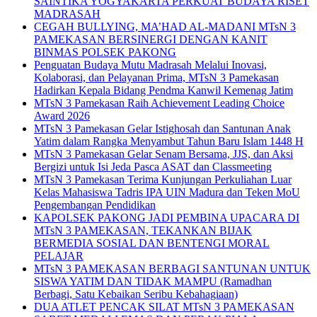
SAINTIKA YOGYAKARTA PERKUAT BUDAYA RISET
MADRASAH
CEGAH BULLYING, MA’HAD AL-MADANI MTsN 3
PAMEKASAN BERSINERGI DENGAN KANIT
BINMAS POLSEK PAKONG
Penguatan Budaya Mutu Madrasah Melalui Inovasi,
Kolaborasi, dan Pelayanan Prima, MTsN 3 Pamekasan
Hadirkan Kepala Bidang Pendma Kanwil Kemenag Jatim
MTsN 3 Pamekasan Raih Achievement Leading Choice
Award 2026
MTsN 3 Pamekasan Gelar Istighosah dan Santunan Anak
Yatim dalam Rangka Menyambut Tahun Baru Islam 1448 H
MTsN 3 Pamekasan Gelar Senam Bersama, JJS, dan Aksi
Bergizi untuk Isi Jeda Pasca ASAT dan Classmeeting
MTsN 3 Pamekasan Terima Kunjungan Perkuliahan Luar
Kelas Mahasiswa Tadris IPA UIN Madura dan Teken MoU
Pengembangan Pendidikan
KAPOLSEK PAKONG JADI PEMBINA UPACARA DI
MTsN 3 PAMEKASAN, TEKANKAN BIJAK
BERMEDIA SOSIAL DAN BENTENGI MORAL
PELAJAR
MTsN 3 PAMEKASAN BERBAGI SANTUNAN UNTUK
SISWA YATIM DAN TIDAK MAMPU (Ramadhan
Berbagi, Satu Kebaikan Seribu Kebahagiaan)
DUA ATLET PENCAK SILAT MTsN 3 PAMEKASAN