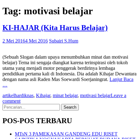
Tag:
motivasi belajar
KI-HAJAR (Kita Harus Belajar)
2 Mei 2016
4 Mei 2016
Subairi S.Hum
(Sebuah Slogan dalam upaya menumbuhkan minat dan motivasi
belajar) Tema ini sengaja diangkat karena terinspirasi oleh tokoh
utama yang menjadi motor penggerak berdirinya lembaga
pendidikan pertama kali di Indonesia. Dia adalah Kihajar Dewantara
dengan nama asli Raden Mas Soewardi Soerjaningrat.
Lanjut Baca
…
artikel
hardiknas
,
Kihajar
,
minat belajar
,
motivasi belajar
Leave a
comment
Search
for:
POS-POS TERBARU
MTsN 3 PAMEKASAN GANDENG EDU RISET