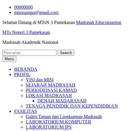
Skip
00000000
to
mtsnsumpa@gmail.com
content
Selamat Datang di MTsN 3 Pamekasan
Madrasah Educotourism
MTs Negeri 3 Pamekasan
Madrasah Akademik Nasional
Search
for:
Menu
BERANDA
PROFIL
VISI dan MISI
SEJARAH MADRASAH
PERIODEISASI KAMAD
LOKASI MADRASAH
DENAH MADARASAH
TENAGA PENDIDIK DAN KEPENDIDIKAN
FASILITAS
Galeri Taman dan Lingkungan Madrasah
LABORATORIUM KOMPUTER
LABORATORIUM IPS