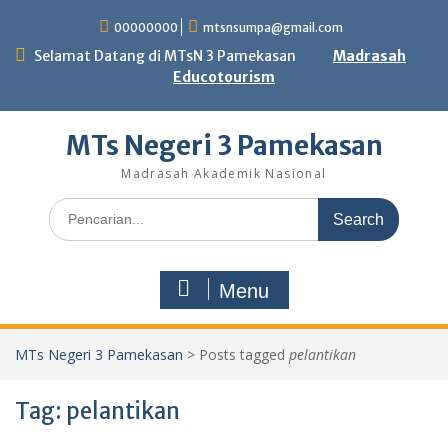
Skip
00000000
mtsnsumpa@gmail.com
to
content
Selamat Datang di MTsN 3 Pamekasan
Madrasah
Educotourism
MTs Negeri 3 Pamekasan
Madrasah Akademik Nasional
Search
for:
Menu
MTs Negeri 3 Pamekasan
>
Posts tagged
pelantikan
Tag:
pelantikan