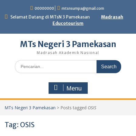
Skip
00000000
mtsnsumpa@gmail.com
to
content
Selamat Datang di MTsN 3 Pamekasan
Madrasah
Educotourism
MTs Negeri 3 Pamekasan
Madrasah Akademik Nasional
Search
for:
Menu
MTs Negeri 3 Pamekasan
>
Posts tagged
OSIS
Tag:
OSIS