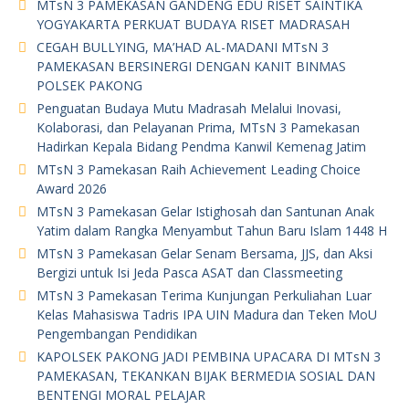
MTsN 3 PAMEKASAN GANDENG EDU RISET SAINTIKA
YOGYAKARTA PERKUAT BUDAYA RISET MADRASAH
CEGAH BULLYING, MA’HAD AL-MADANI MTsN 3
PAMEKASAN BERSINERGI DENGAN KANIT BINMAS
POLSEK PAKONG
Penguatan Budaya Mutu Madrasah Melalui Inovasi,
Kolaborasi, dan Pelayanan Prima, MTsN 3 Pamekasan
Hadirkan Kepala Bidang Pendma Kanwil Kemenag Jatim
MTsN 3 Pamekasan Raih Achievement Leading Choice
Award 2026
MTsN 3 Pamekasan Gelar Istighosah dan Santunan Anak
Yatim dalam Rangka Menyambut Tahun Baru Islam 1448 H
MTsN 3 Pamekasan Gelar Senam Bersama, JJS, dan Aksi
Bergizi untuk Isi Jeda Pasca ASAT dan Classmeeting
MTsN 3 Pamekasan Terima Kunjungan Perkuliahan Luar
Kelas Mahasiswa Tadris IPA UIN Madura dan Teken MoU
Pengembangan Pendidikan
KAPOLSEK PAKONG JADI PEMBINA UPACARA DI MTsN 3
PAMEKASAN, TEKANKAN BIJAK BERMEDIA SOSIAL DAN
BENTENGI MORAL PELAJAR