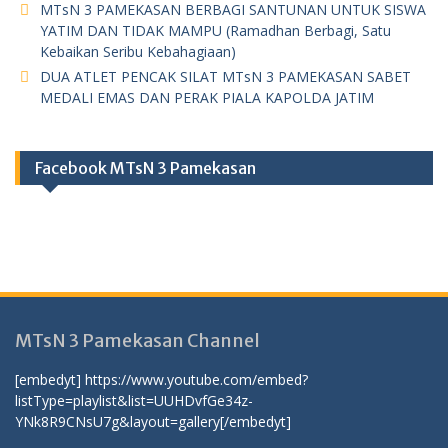
MTsN 3 PAMEKASAN BERBAGI SANTUNAN UNTUK SISWA
YATIM DAN TIDAK MAMPU (Ramadhan Berbagi, Satu
Kebaikan Seribu Kebahagiaan)
DUA ATLET PENCAK SILAT MTsN 3 PAMEKASAN SABET
MEDALI EMAS DAN PERAK PIALA KAPOLDA JATIM
Facebook MTsN 3 Pamekasan
MTsN 3 Pamekasan Channel
[embedyt] https://www.youtube.com/embed?
listType=playlist&list=UUHDvfGe34z-
YNk8R9CNsU7g&layout=gallery[/embedyt]