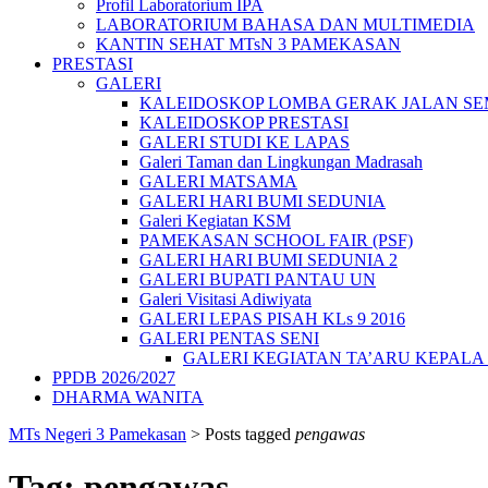
Profil Laboratorium IPA
LABORATORIUM BAHASA DAN MULTIMEDIA
KANTIN SEHAT MTsN 3 PAMEKASAN
PRESTASI
GALERI
KALEIDOSKOP LOMBA GERAK JALAN SEMA
KALEIDOSKOP PRESTASI
GALERI STUDI KE LAPAS
Galeri Taman dan Lingkungan Madrasah
GALERI MATSAMA
GALERI HARI BUMI SEDUNIA
Galeri Kegiatan KSM
PAMEKASAN SCHOOL FAIR (PSF)
GALERI HARI BUMI SEDUNIA 2
GALERI BUPATI PANTAU UN
Galeri Visitasi Adiwiyata
GALERI LEPAS PISAH KLs 9 2016
GALERI PENTAS SENI
GALERI KEGIATAN TA’ARU KEPAL
PPDB 2026/2027
DHARMA WANITA
MTs Negeri 3 Pamekasan
>
Posts tagged
pengawas
Tag:
pengawas