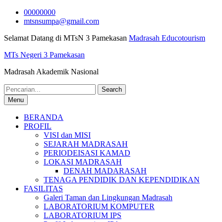
Skip
00000000
to
mtsnsumpa@gmail.com
content
Selamat Datang di MTsN 3 Pamekasan
Madrasah Educotourism
MTs Negeri 3 Pamekasan
Madrasah Akademik Nasional
Search
for:
Menu
BERANDA
PROFIL
VISI dan MISI
SEJARAH MADRASAH
PERIODEISASI KAMAD
LOKASI MADRASAH
DENAH MADARASAH
TENAGA PENDIDIK DAN KEPENDIDIKAN
FASILITAS
Galeri Taman dan Lingkungan Madrasah
LABORATORIUM KOMPUTER
LABORATORIUM IPS