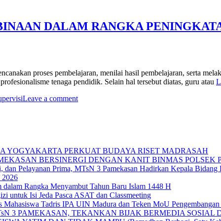
MBINAAN DALAM RANGKA PENINGKAT
canakan proses pembelajaran, menilai hasil pembelajaran, serta melak
fesionalisme tenaga pendidik. Selain hal tersebut diatas, guru atau
L
upervisi
Leave a comment
IKA YOGYAKARTA PERKUAT BUDAYA RISET MADRASAH
AMEKASAN BERSINERGI DENGAN KANIT BINMAS POLSEK
si, dan Pelayanan Prima, MTsN 3 Pamekasan Hadirkan Kepala Bidan
 2026
im dalam Rangka Menyambut Tahun Baru Islam 1448 H
zi untuk Isi Jeda Pasca ASAT dan Classmeeting
as Mahasiswa Tadris IPA UIN Madura dan Teken MoU Pengembangan 
TsN 3 PAMEKASAN, TEKANKAN BIJAK BERMEDIA SOSIAL