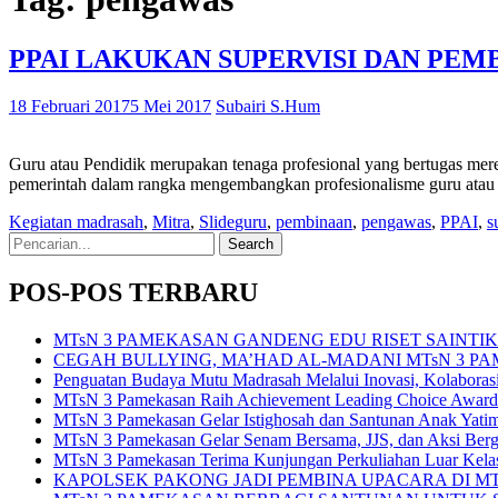
PPAI LAKUKAN SUPERVISI DAN PE
18 Februari 2017
5 Mei 2017
Subairi S.Hum
Guru atau Pendidik merupakan tenaga profesional yang bertugas meren
pemerintah dalam rangka mengembangkan profesionalisme guru atau pro
Kegiatan madrasah
,
Mitra
,
Slide
guru
,
pembinaan
,
pengawas
,
PPAI
,
s
Search
for:
POS-POS TERBARU
MTsN 3 PAMEKASAN GANDENG EDU RISET SAINT
CEGAH BULLYING, MA’HAD AL-MADANI MTsN 3 P
Penguatan Budaya Mutu Madrasah Melalui Inovasi, Kolabora
MTsN 3 Pamekasan Raih Achievement Leading Choice Award
MTsN 3 Pamekasan Gelar Istighosah dan Santunan Anak Yat
MTsN 3 Pamekasan Gelar Senam Bersama, JJS, dan Aksi Bergi
MTsN 3 Pamekasan Terima Kunjungan Perkuliahan Luar Kel
KAPOLSEK PAKONG JADI PEMBINA UPACARA DI M